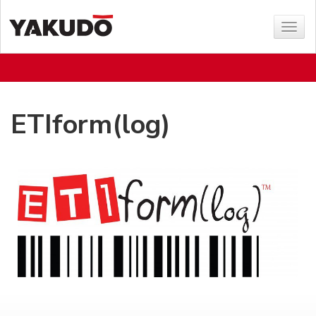
Poka
menu
ETIform(log)