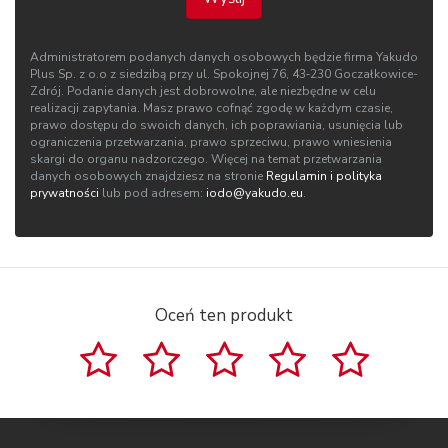
Administratorem podanych danych osobowych będzie firma Yakudo
Plus Sp. z o.o z siedzibą przy ul. Spokojnej 76, 43‑230 Goczałkowice-
Zdrój. Podanie danych jest dobrowolne, ale niezbędne w celu
realizacji zapytania. Masz prawo cofnąć zgodę w każdym czasie,
prawo dostępu do swoich danych, ich poprawiania, usunięcia lub
ograniczenia przetwarzania, prawo sprzeciwu, prawo wniesienia
skargi do organu nadzorczego. Więcej na temat przetwarzania
danych osobowych znajdziesz na stronie
Regulamin i polityka
prywatności
lub pod adresem:
iodo@yakudo.eu
.
Oceń ten produkt