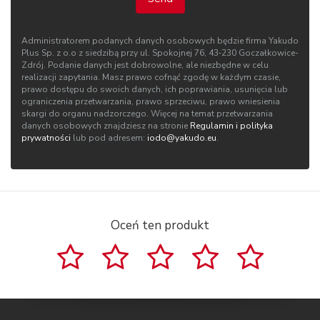
Administratorem podanych danych osobowych będzie firma Yakudo
Plus Sp. z o.o z siedzibą przy ul. Spokojnej 76, 43‑230 Goczałkowice-
Zdrój. Podanie danych jest dobrowolne, ale niezbędne w celu
realizacji zapytania. Masz prawo cofnąć zgodę w każdym czasie,
prawo dostępu do swoich danych, ich poprawiania, usunięcia lub
ograniczenia przetwarzania, prawo sprzeciwu, prawo wniesienia
skargi do organu nadzorczego. Więcej na temat przetwarzania
danych osobowych znajdziesz na stronie
Regulamin i polityka
prywatności
lub pod adresem:
iodo@yakudo.eu
.
Oceń ten produkt