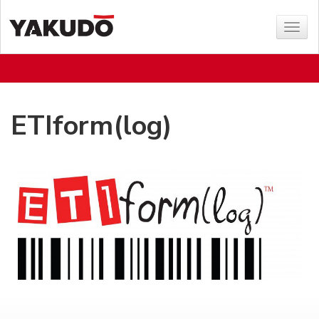
Sho
menu
ETIform(log)