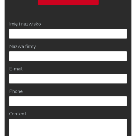
Imię i nazwisko
Nazwa firmy
E-mail
Phone
Content