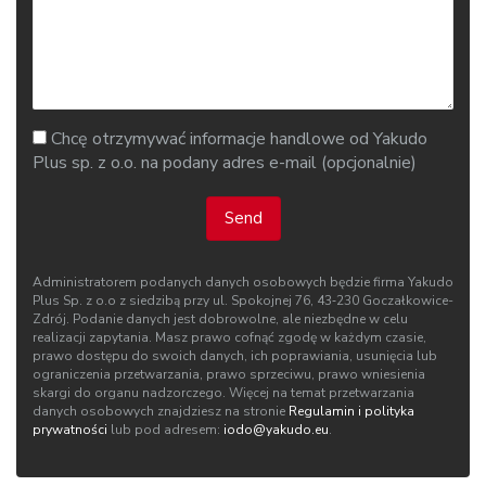
Chcę otrzymywać informacje handlowe od Yakudo
Plus sp. z o.o. na podany adres e-mail (opcjonalnie)
Send
Administratorem podanych danych osobowych będzie firma Yakudo
Plus Sp. z o.o z siedzibą przy ul. Spokojnej 76, 43‑230 Goczałkowice-
Zdrój. Podanie danych jest dobrowolne, ale niezbędne w celu
realizacji zapytania. Masz prawo cofnąć zgodę w każdym czasie,
prawo dostępu do swoich danych, ich poprawiania, usunięcia lub
ograniczenia przetwarzania, prawo sprzeciwu, prawo wniesienia
skargi do organu nadzorczego. Więcej na temat przetwarzania
danych osobowych znajdziesz na stronie
Regulamin i polityka
prywatności
lub pod adresem:
iodo@yakudo.eu
.