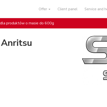
Offer
Client panel
Service and 
dla produktów o masie do 600g
Anritsu