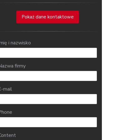
Pokaż dane kontaktowe
Imię i nazwisko
Nazwa firmy
E-mail
Phone
Content