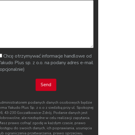
Chcę otrzymywać informacje handlowe od
Yakudo Plus sp. z o.o. na podany adres e-mail
(opcjonalnie)
Send
Administratorem podanych danych osobowych będzie
irma Yakudo Plus Sp. z o.o z siedzibą przy ul. Spokojnej
76, 43‑230 Goczałkowice-Zdrój. Podanie danych jest
obrowolne, ale niezbędne w celu realizacji zapytania.
Masz prawo cofnąć zgodę w każdym czasie, prawo
dostępu do swoich danych, ich poprawiania, usunięcia
lub ograniczenia przetwarzania, prawo sprzeciwu,