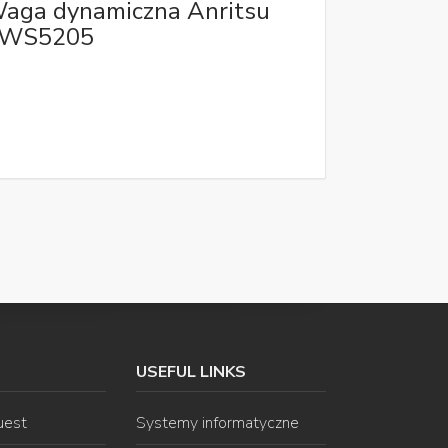
aga dynamiczna Anritsu
WS5205
USEFUL LINKS
uest
Systemy informatyczne