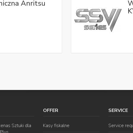
iczna Anritsu
W
K
OFFER
SERVICE
enas Sztuki dla
Kasy fiskalne
Service req
 Plus