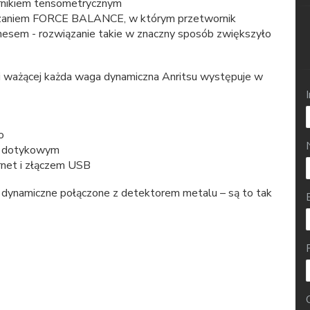
rnikiem tensometrycznym
ązaniem FORCE BALANCE, w którym przetwornik
esem - rozwiązanie takie w znaczny sposób zwiększyło
ki ważącej każda waga dynamiczna Anritsu występuje w
o
m dotykowym
net i złączem USB
 dynamiczne połączone z detektorem metalu – są to tak