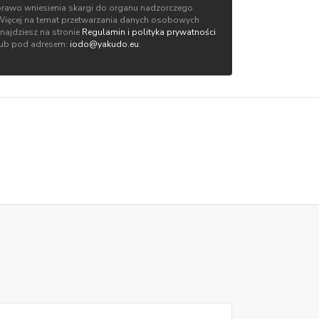
prawo wniesienia skargi do organu nadzorczego.
Więcej na temat przetwarzania danych osobowych
znajdziesz na stronie
Regulamin i polityka prywatności
lub pod adresem:
iodo@yakudo.eu
.