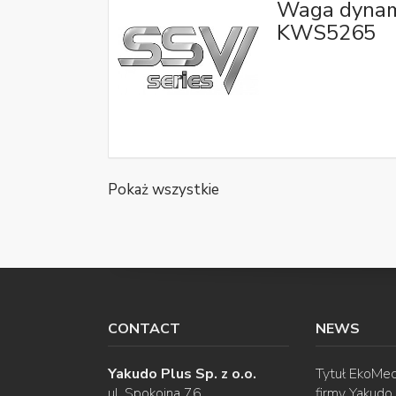
Waga dynam
KWS5265
Pokaż wszystkie
CONTACT
NEWS
Yakudo Plus Sp. z o.o.
Tytuł EkoMec
ul. Spokojna 76
firmy Yakudo