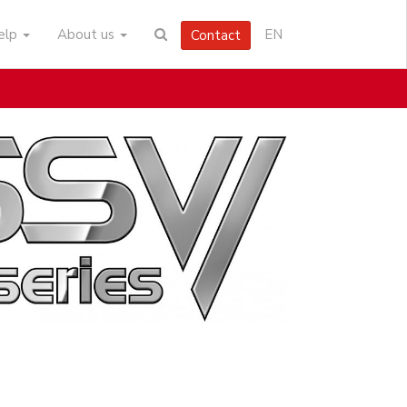
help
About us
EN
Contact