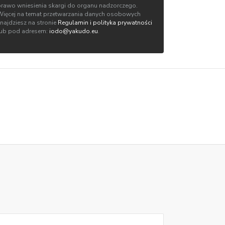
prawo wniesienia skargi do organu nadzorczego.
Więcej na temat przetwarzania danych osobowych
znajdziesz na stronie
Regulamin i polityka prywatności
lub pod adresem:
iodo@yakudo.eu
.