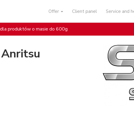
Offer
Client panel
Service and 
dla produktów o masie do 600g
Anritsu