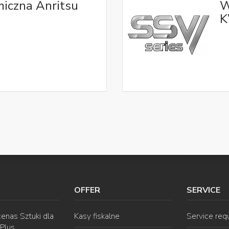
iczna Anritsu
W
K
OFFER
SERVICE
enas Sztuki dla
Kasy fiskalne
Service req
 Plus