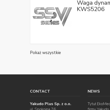
Waga dynam
KWS5206
Pokaż wszystkie
CONTACT
NEWS
Yakudo Plus Sp. z o.o.
Tytuł EkoMec
ul. Spokojna 76
firmy Yakudo