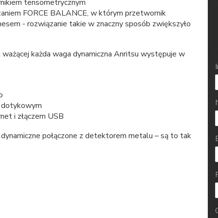
rnikiem tensometrycznym
ązaniem FORCE BALANCE, w którym przetwornik
esem - rozwiązanie takie w znaczny sposób zwiększyło
ki ważącej każda waga dynamiczna Anritsu występuje w
o
m dotykowym
net i złączem USB
 dynamiczne połączone z detektorem metalu – są to tak