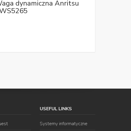
aga dynamiczna Anritsu
WS5265
USEFUL LINKS
uest
Systemy informatyczne