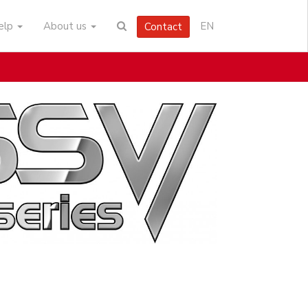
help
About us
EN
Contact