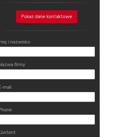
Pokaż dane kontaktowe
Imię i nazwisko
Nazwa firmy
E-mail
Phone
Content