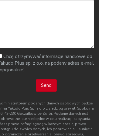
Chcę otrzymywać informacje handlowe od
Yakudo Plus sp. z o.o. na podany adres e-mail
(opcjonalnie)
Send
Administratorem podanych danych osobowych będzie
irma Yakudo Plus Sp. z o.o z siedzibą przy ul. Spokojnej
76, 43‑230 Goczałkowice-Zdrój. Podanie danych jest
obrowolne, ale niezbędne w celu realizacji zapytania.
Masz prawo cofnąć zgodę w każdym czasie, prawo
dostępu do swoich danych, ich poprawiania, usunięcia
lub ograniczenia przetwarzania, prawo sprzeciwu,