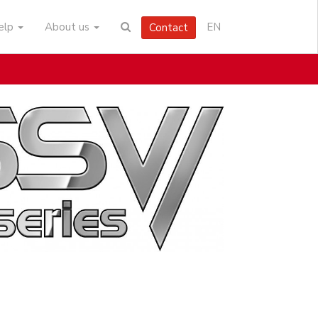
help
About us
EN
Contact