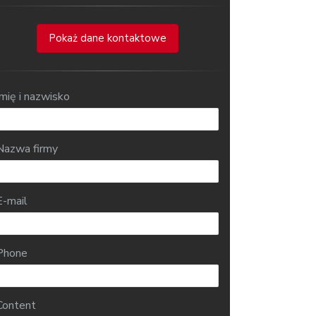
Pokaż dane kontaktowe
Imię i nazwisko
Nazwa firmy
E-mail
Phone
Content