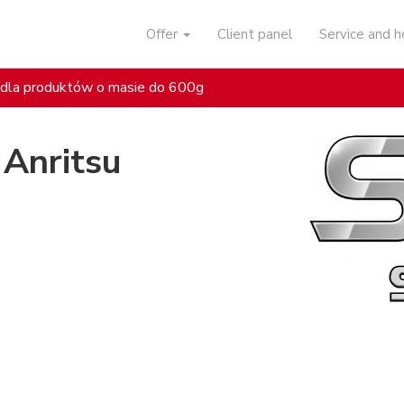
Offer
Client panel
Service and 
dla produktów o masie do 600g
Anritsu