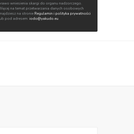
prawo wniesienia skargi do organu nadzorczego.
Więcej na temat przetwarzania danych osobowych
znajdziesz na stronie
Regulamin i polityka prywatności
lub pod adresem:
iodo@yakudo.eu
.