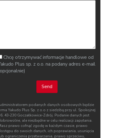
Chcę otrzymywać informacje handlowe od
Yakudo Plus sp. z o.o. na podany adres e-mail
(opcjonalnie)
Send
Administratorem podanych danych osobowych będzie
irma Yakudo Plus Sp. z o.o z siedzibą przy ul. Spokojnej
76, 43‑230 Goczałkowice-Zdrój. Podanie danych jest
obrowolne, ale niezbędne w celu realizacji zapytania.
Masz prawo cofnąć zgodę w każdym czasie, prawo
dostępu do swoich danych, ich poprawiania, usunięcia
lub ograniczenia przetwarzania, prawo sprzeciwu,