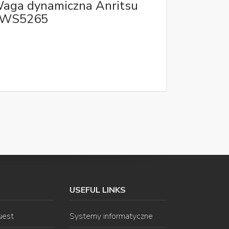
aga dynamiczna Anritsu
WS5265
USEFUL LINKS
uest
Systemy informatyczne