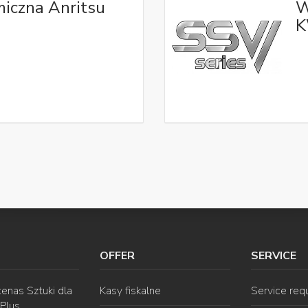
iczna Anritsu
W
K
OFFER
SERVICE
enas Sztuki dla
Kasy fiskalne
Service req
 Plus