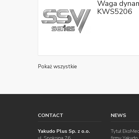
Waga dynam
KWS5206
Pokaż wszystkie
CONTACT
NEWS
Yakudo Plus Sp. z o.o.
Tytuł EkoMec
ul. Spokojna 76
firmy Yakudo