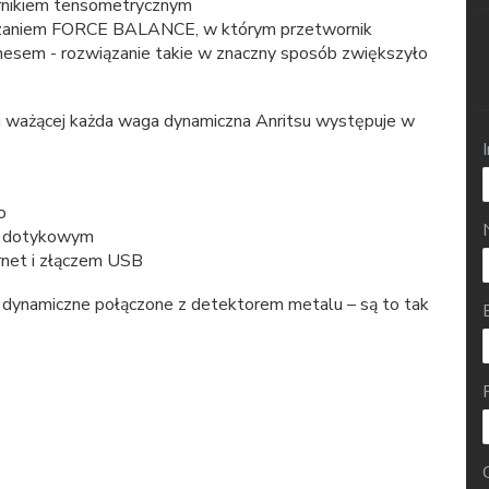
rnikiem tensometrycznym
ązaniem FORCE BALANCE, w którym przetwornik
esem - rozwiązanie takie w znaczny sposób zwiększyło
ki ważącej każda waga dynamiczna Anritsu występuje w
o
m dotykowym
net i złączem USB
 dynamiczne połączone z detektorem metalu – są to tak