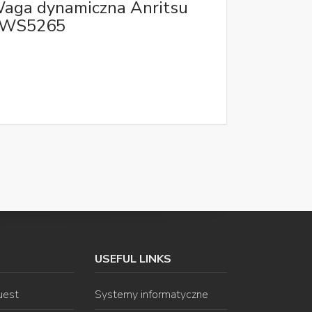
aga dynamiczna Anritsu
WS5265
USEFUL LINKS
uest
Systemy informatyczne