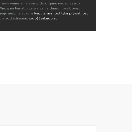
prawo wniesienia skargi do organu nadzorczego.
Więcej na temat przetwarzania danych osobowych
znajdziesz na stronie
Regulamin i polityka prywatności
lub pod adresem:
iodo@yakudo.eu
.