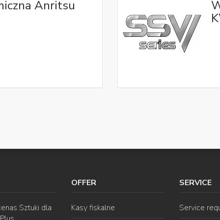
iczna Anritsu
W
K
OFFER
SERVICE
enas Sztuki dla
Kasy fiskalne
Service req
 Plus