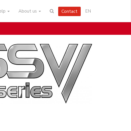
help
About us
EN
Contact