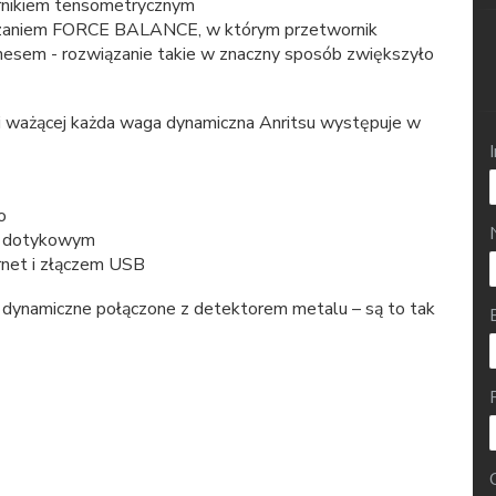
rnikiem tensometrycznym
ązaniem FORCE BALANCE, w którym przetwornik
esem - rozwiązanie takie w znaczny sposób zwiększyło
ki ważącej każda waga dynamiczna Anritsu występuje w
o
m dotykowym
net i złączem USB
 dynamiczne połączone z detektorem metalu – są to tak