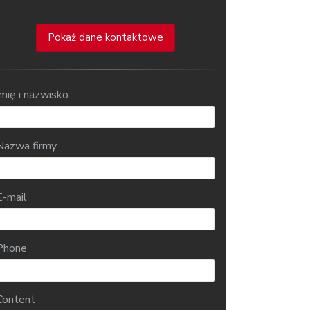
Pokaż dane kontaktowe
Imię i nazwisko
Nazwa firmy
E-mail
Phone
Content