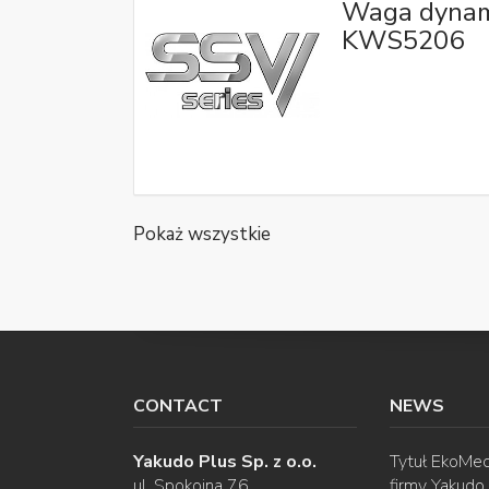
Waga dynam
KWS5206
Pokaż wszystkie
CONTACT
NEWS
Yakudo Plus Sp. z o.o.
Tytuł EkoMec
ul. Spokojna 76
firmy Yakudo