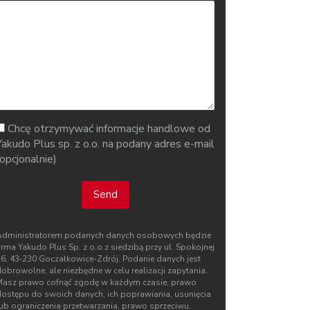
Chcę otrzymywać informacje handlowe od
Yakudo Plus sp. z o.o. na podany adres e-mail
(opcjonalnie)
Send
Administratorem podanych danych osobowych będzie
irma Yakudo Plus Sp. z o.o z siedzibą przy ul. Spokojnej
76, 43‑230 Goczałkowice-Zdrój. Podanie danych jest
obrowolne, ale niezbędne w celu realizacji zapytania.
Masz prawo cofnąć zgodę w każdym czasie, prawo
dostępu do swoich danych, ich poprawiania, usunięcia
lub ograniczenia przetwarzania, prawo sprzeciwu,