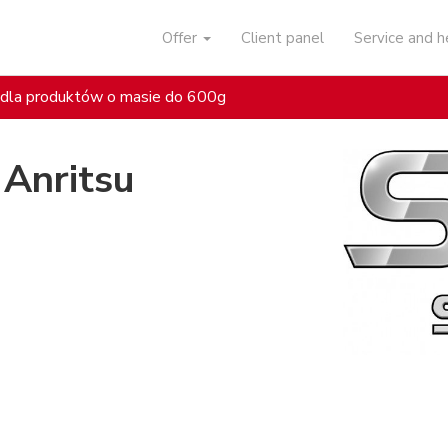
Offer
Client panel
Service and 
dla produktów o masie do 600g
Anritsu