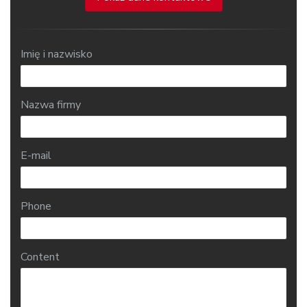
Imię i nazwisko
Nazwa firmy
E-mail
Phone
Content