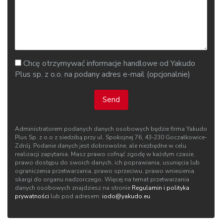
Chcę otrzymywać informacje handlowe od Yakudo
Plus sp. z o.o. na podany adres e-mail (opcjonalnie)
Send
Administratorem podanych danych osobowych będzie firma Yakudo
Plus Sp. z o.o z siedzibą przy ul. Spokojnej 76, 43‑230 Goczałkowice-
Zdrój. Podanie danych jest dobrowolne, ale niezbędne w celu
realizacji zapytania. Masz prawo cofnąć zgodę w każdym czasie,
prawo dostępu do swoich danych, ich poprawiania, usunięcia lub
ograniczenia przetwarzania, prawo sprzeciwu, prawo wniesienia
skargi do organu nadzorczego. Więcej na temat przetwarzania
danych osobowych znajdziesz na stronie
Regulamin i polityka
prywatności
lub pod adresem:
iodo@yakudo.eu
.