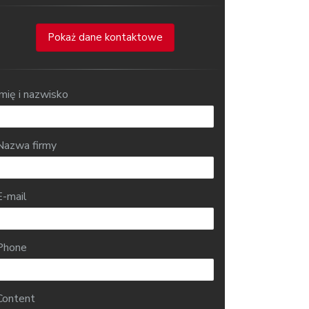
Pokaż dane kontaktowe
Imię i nazwisko
Nazwa firmy
E-mail
Phone
Content