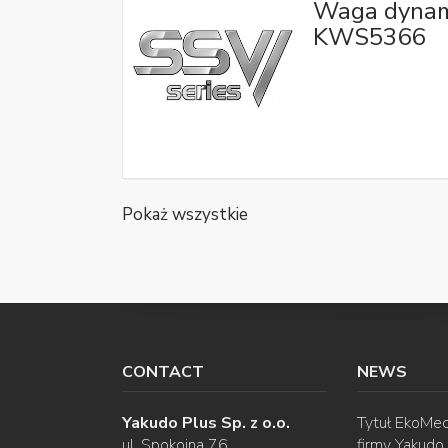
Waga dynam
KWS5366
Pokaż wszystkie
CONTACT
NEWS
Yakudo Plus Sp. z o.o.
Tytuł EkoMec
ul. Spokojna 76
firmy Yakudo