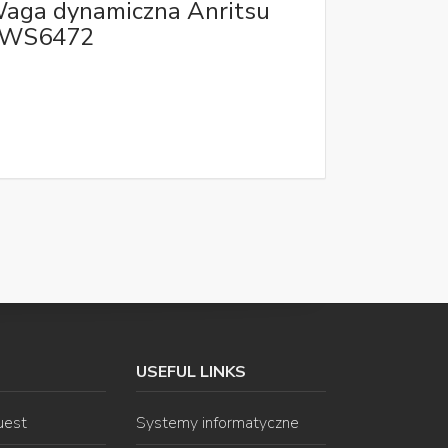
aga dynamiczna Anritsu
WS6472
USEFUL LINKS
uest
Systemy informatyczne