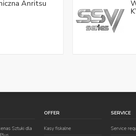
iczna Anritsu
W
K
OFFER
SERVICE
enas Sztuki dla
Kasy fiskalne
Service req
 Plus