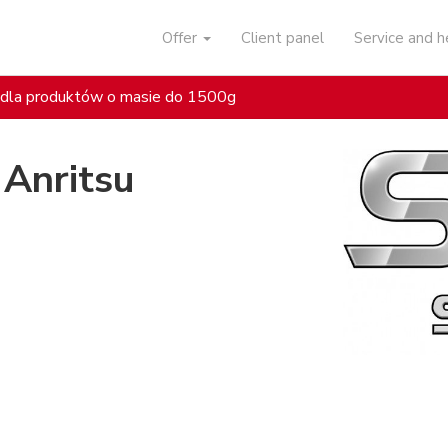
Offer
Client panel
Service and 
dla produktów o masie do 1500g
Anritsu