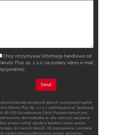
Chcę otrzymywać informacje handlowe od
Yakudo Plus sp. z o.o. na podany adres e-mail
(opcjonalnie)
Send
Administratorem podanych danych osobowych będzie
irma Yakudo Plus Sp. z o.o z siedzibą przy ul. Spokojnej
76, 43‑230 Goczałkowice-Zdrój. Podanie danych jest
obrowolne, ale niezbędne w celu realizacji zapytania.
Masz prawo cofnąć zgodę w każdym czasie, prawo
dostępu do swoich danych, ich poprawiania, usunięcia
lub ograniczenia przetwarzania, prawo sprzeciwu,