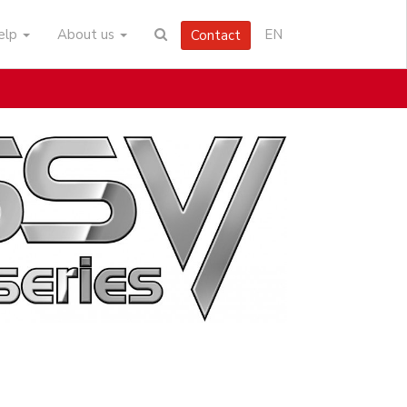
help
About us
EN
Contact