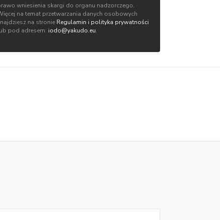
prawo wniesienia skargi do organu nadzorczego.
Więcej na temat przetwarzania danych osobowych
znajdziesz na stronie
Regulamin i polityka prywatności
lub pod adresem:
iodo@yakudo.eu
.