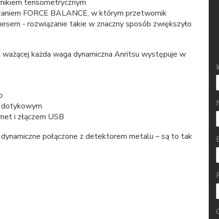
rnikiem tensometrycznym
ązaniem FORCE BALANCE, w którym przetwornik
esem - rozwiązanie takie w znaczny sposób zwiększyło
ki ważącej każda waga dynamiczna Anritsu występuje w
o
m dotykowym
net i złączem USB
 dynamiczne połączone z detektorem metalu – są to tak