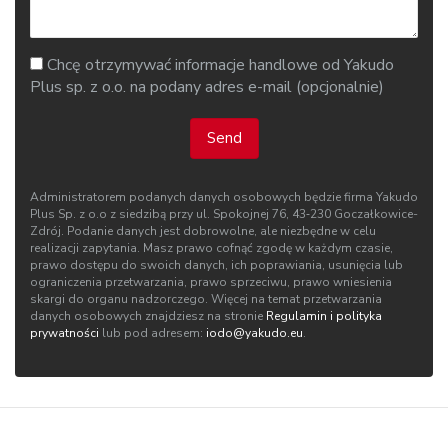
Chcę otrzymywać informacje handlowe od Yakudo
Plus sp. z o.o. na podany adres e-mail (opcjonalnie)
Send
Administratorem podanych danych osobowych będzie firma Yakudo
Plus Sp. z o.o z siedzibą przy ul. Spokojnej 76, 43‑230 Goczałkowice-
Zdrój. Podanie danych jest dobrowolne, ale niezbędne w celu
realizacji zapytania. Masz prawo cofnąć zgodę w każdym czasie,
prawo dostępu do swoich danych, ich poprawiania, usunięcia lub
ograniczenia przetwarzania, prawo sprzeciwu, prawo wniesienia
skargi do organu nadzorczego. Więcej na temat przetwarzania
danych osobowych znajdziesz na stronie
Regulamin i polityka
prywatności
lub pod adresem:
iodo@yakudo.eu
.