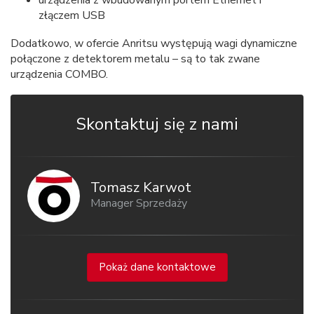
urządzenia z wbudowanym portem Ethernet i
złączem USB
Dodatkowo, w ofercie Anritsu występują wagi dynamiczne
połączone z detektorem metalu – są to tak zwane
urządzenia COMBO.
Skontaktuj się z nami
Tomasz Karwot
Manager Sprzedaży
Pokaż dane kontaktowe