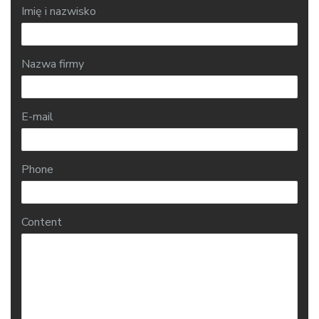
Imię i nazwisko
Nazwa firmy
E-mail
Phone
Content