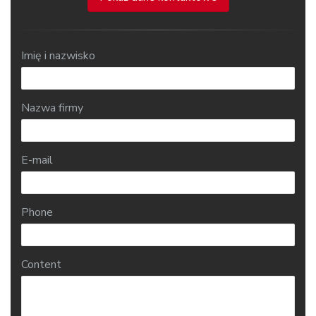
Imię i nazwisko
Nazwa firmy
E-mail
Phone
Content