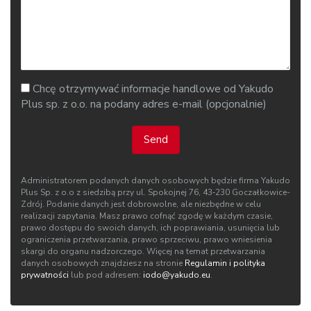
Chcę otrzymywać informacje handlowe od Yakudo
Plus sp. z o.o. na podany adres e-mail (opcjonalnie)
Send
Administratorem podanych danych osobowych będzie firma Yakudo
Plus Sp. z o.o z siedzibą przy ul. Spokojnej 76, 43‑230 Goczałkowice-
Zdrój. Podanie danych jest dobrowolne, ale niezbędne w celu
realizacji zapytania. Masz prawo cofnąć zgodę w każdym czasie,
prawo dostępu do swoich danych, ich poprawiania, usunięcia lub
ograniczenia przetwarzania, prawo sprzeciwu, prawo wniesienia
skargi do organu nadzorczego. Więcej na temat przetwarzania
danych osobowych znajdziesz na stronie
Regulamin i polityka
prywatności
lub pod adresem:
iodo@yakudo.eu
.