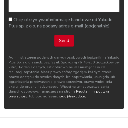
Chcę otrzymywać informacje handlowe od Yakudo
Plus sp. z o.o. na podany adres e-mail (opcjonalnie)
Send
Administratorem podanych danych osobowych będzie firma Yakudo
Plus Sp. z o.o z siedzibą przy ul. Spokojnej 76, 43‑230 Goczałkowice-
Zdrój. Podanie danych jest dobrowolne, ale niezbędne w celu
realizacji zapytania. Masz prawo cofnąć zgodę w każdym czasie,
prawo dostępu do swoich danych, ich poprawiania, usunięcia lub
ograniczenia przetwarzania, prawo sprzeciwu, prawo wniesienia
skargi do organu nadzorczego. Więcej na temat przetwarzania
danych osobowych znajdziesz na stronie
Regulamin i polityka
prywatności
lub pod adresem:
iodo@yakudo.eu
.