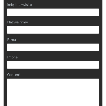
Imię i nazwisko
Nazwa firmy
E-mail
Phone
Content