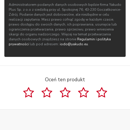
Administratorem podanych danych osobowych będzie firma Yakudo
Plus Sp. z o.o z siedzibą przy ul. Spokojnej 76, 43‑230 Goczałkowice-
Zdrój. Podanie danych jest dobrowolne, ale niezbędne w celu
realizacji zapytania. Masz prawo cofnąć zgodę w każdym czasie,
prawo dostępu do swoich danych, ich poprawiania, usunięcia lub
ograniczenia przetwarzania, prawo sprzeciwu, prawo wniesienia
skargi do organu nadzorczego. Więcej na temat przetwarzania
danych osobowych znajdziesz na stronie
Regulamin i polityka
prywatności
lub pod adresem:
iodo@yakudo.eu
.
Oceń ten produkt