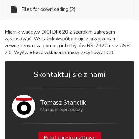
Files for downloading
(2)
Miernik wagowy DIGI DI-620 z szerokim zakresem
zastosowań. Wskaźnik współpracuje z urządzeniami
zewnętrznymi za pomocą interfejsów RS-232C oraz USB
2.0. Wyświetlacz wskazania masy 7-cyfrowy LCD.
Skontaktuj się z nami
Tomasz Stanclik
Manager Sprzedaży
Pokaż dane kontaktowe