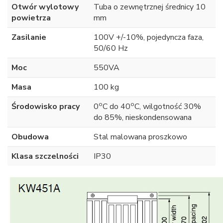
Otwór wylotowy
Tuba o zewnętrznej średnicy 10
powietrza
mm
Zasilanie
100V +/-10%, pojedyncza faza,
50/60 Hz
Moc
550VA
Masa
100 kg
o
o
Środowisko pracy
0
C do 40
C, wilgotność 30%
do 85%, nieskondensowana
Obudowa
Stal malowana proszkowo
Klasa szczelności
IP30