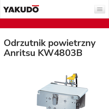
Sho
menu
Odrzutnik powietrzny
Anritsu KW4803B