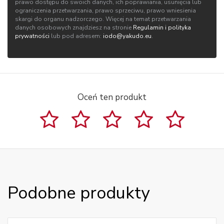
prawo dostępu do swoich danych, ich poprawiania, usunięcia lub
ograniczenia przetwarzania, prawo sprzeciwu, prawo wniesienia
skargi do organu nadzorczego. Więcej na temat przetwarzania
danych osobowych znajdziesz na stronie
Regulamin i polityka
prywatności
lub pod adresem:
iodo@yakudo.eu
.
Oceń ten produkt
Podobne produkty