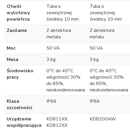
Otwór
Tuba o
Tuba o
wylotowy
zewnętrznej
zewnętrznej
powietrza
średnicy 10 mm
średnicy 10 mm
Zasilanie
Z detektora
Z detektora
metalu
metalu
Moc
50 VA
50 VA
Masa
3 kg
3 kg
o
o
o
o
Środowisko
0
C do 40
C,
0
C do 40
C,
pracy
wilgotność 30%
wilgotność 30%
do 85%,
do 85%,
nieskondensowana
nieskondensowana
Klasa
IP66
IP66
szczelności
Urządzenie
KD811XX,
KD8200AW
współpracujące
KD812XX