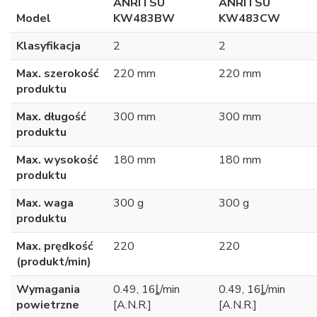
ANRITSU
ANRITSU
Model
KW483BW
KW483CW
Klasyfikacja
2
2
Max. szerokość
220 mm
220 mm
produktu
Max. długość
300 mm
300 mm
produktu
Max. wysokość
180 mm
180 mm
produktu
Max. waga
300 g
300 g
produktu
Max. prędkość
220
220
(produkt/min)
Wymagania
0.49, 16ȴ/min
0.49, 16ȴ/min
powietrzne
[A.N.R.]
[A.N.R.]