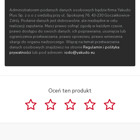
Administratorem podanych danych osobowych będzie firma Yakudo
Plus Sp. z o.o z siedzibą przy ul. Spokojnej 76, 43‑230 Goczałkowice-
Zdrój. Podanie danych jest dobrowolne, ale niezbędne w celu
realizacji zapytania. Masz prawo cofnąć zgodę w każdym czasie,
prawo dostępu do swoich danych, ich poprawiania, usunięcia lub
ograniczenia przetwarzania, prawo sprzeciwu, prawo wniesienia
skargi do organu nadzorczego. Więcej na temat przetwarzania
danych osobowych znajdziesz na stronie
Regulamin i polityka
prywatności
lub pod adresem:
iodo@yakudo.eu
.
Oceń ten produkt