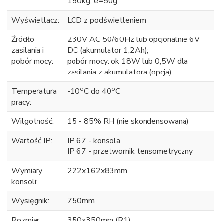
150kg, e=50g
Wyświetlacz:
LCD z podświetleniem
Źródło
230V AC 50/60Hz lub opcjonalnie 6V
zasilania i
DC (akumulator 1,2Ah);
pobór mocy:
pobór mocy: ok 18W lub 0,5W dla
zasilania z akumulatora (opcja)
o
o
Temperatura
-10
C do 40
C
pracy:
Wilgotność:
15 - 85% RH (nie skondensowana)
Wartość IP:
IP 67 - konsola
IP 67 - przetwornik tensometryczny
Wymiary
222x162x83mm
konsoli:
Wysięgnik:
750mm
Rozmiar
350x350mm (R1)