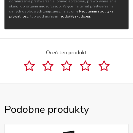
ograniczenia przetwarzania, prawo sprzeciwu, prawo wniesienia
skargi do organu nadzorczego. Więcej na temat przetwarzania
danych osobowych znajdziesz na stronie
Regulamin i polityka
prywatności
lub pod adresem:
iodo@yakudo.eu
.
Oceń ten produkt
Podobne produkty