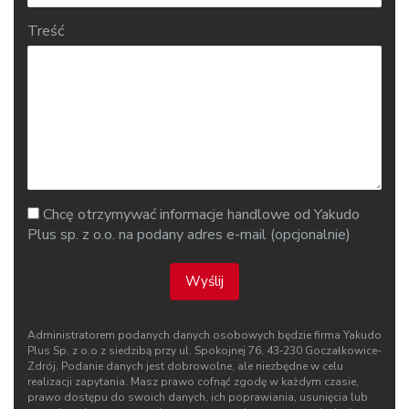
Treść
Chcę otrzymywać informacje handlowe od Yakudo
Plus sp. z o.o. na podany adres e-mail (opcjonalnie)
Wyślij
Administratorem podanych danych osobowych będzie firma Yakudo
Plus Sp. z o.o z siedzibą przy ul. Spokojnej 76, 43‑230 Goczałkowice-
Zdrój. Podanie danych jest dobrowolne, ale niezbędne w celu
realizacji zapytania. Masz prawo cofnąć zgodę w każdym czasie,
prawo dostępu do swoich danych, ich poprawiania, usunięcia lub