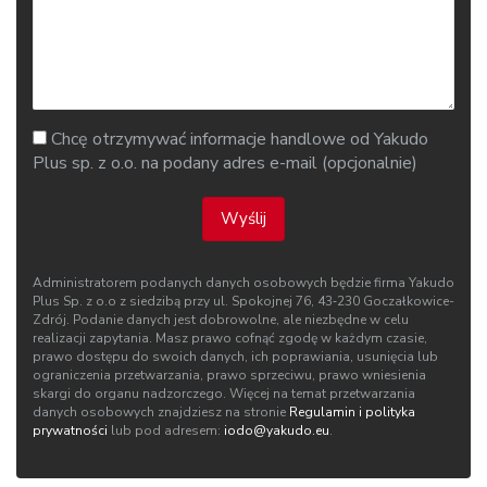
Chcę otrzymywać informacje handlowe od Yakudo
Plus sp. z o.o. na podany adres e-mail (opcjonalnie)
Wyślij
Administratorem podanych danych osobowych będzie firma Yakudo
Plus Sp. z o.o z siedzibą przy ul. Spokojnej 76, 43‑230 Goczałkowice-
Zdrój. Podanie danych jest dobrowolne, ale niezbędne w celu
realizacji zapytania. Masz prawo cofnąć zgodę w każdym czasie,
prawo dostępu do swoich danych, ich poprawiania, usunięcia lub
ograniczenia przetwarzania, prawo sprzeciwu, prawo wniesienia
skargi do organu nadzorczego. Więcej na temat przetwarzania
danych osobowych znajdziesz na stronie
Regulamin i polityka
prywatności
lub pod adresem:
iodo@yakudo.eu
.