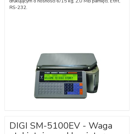
drukującym o nośności 6/15 kg, 2,0 MB pamięci, Etht,
RS-232.
DIGI SM-5100EV - Waga