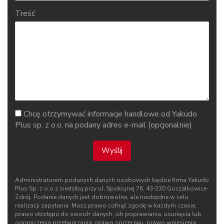
Treść
Chcę otrzymywać informacje handlowe od Yakudo
Plus sp. z o.o. na podany adres e-mail (opcjonalnie)
Wyślij
Administratorem podanych danych osobowych będzie firma Yakudo
Plus Sp. z o.o z siedzibą przy ul. Spokojnej 76, 43‑230 Goczałkowice-
Zdrój. Podanie danych jest dobrowolne, ale niezbędne w celu
realizacji zapytania. Masz prawo cofnąć zgodę w każdym czasie,
prawo dostępu do swoich danych, ich poprawiania, usunięcia lub
ograniczenia przetwarzania, prawo sprzeciwu, prawo wniesienia