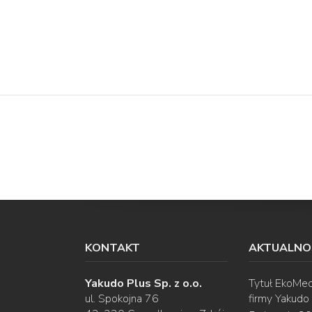
KONTAKT
AKTUALNO
Yakudo Plus Sp. z o.o.
Tytuł EkoMec
ul. Spokojna 76
firmy Yakudo