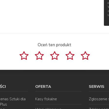
Oceń ten produkt
ŚCI
OFERTA
SERWIS
enas Sztuki dla
Kasy fiskalne
Zgłoszenie
 Plus