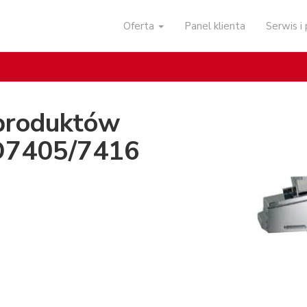
Oferta
Panel klienta
Serwis 
produktów
KD7405/7416