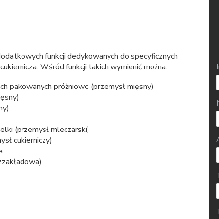
 dodatkowych funkcji dedykowanych do specyficznych
 cukiernicza. Wśród funkcji takich wymienić można:
ach pakowanych próżniowo (przemysł mięsny)
ięsny)
ny)
telki (przemysł mleczarski)
ysł cukierniczy)
a
rzzakładowa)