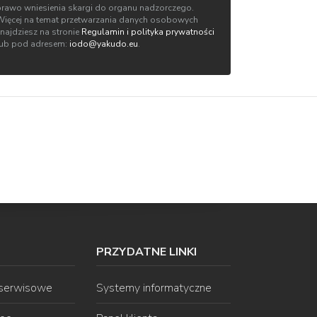
prawo wniesienia skargi do organu nadzorczego.
Więcej na temat przetwarzania danych osobowych
znajdziesz na stronie
Regulamin i polityka prywatności
lub pod adresem:
iodo@yakudo.eu
.
PRZYDATNE LINKI
 serwisowe
Systemy informatyczne