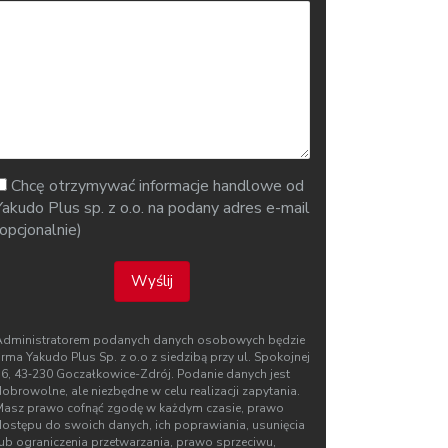
Chcę otrzymywać informacje handlowe od
Yakudo Plus sp. z o.o. na podany adres e-mail
(opcjonalnie)
Wyślij
Administratorem podanych danych osobowych będzie
irma Yakudo Plus Sp. z o.o z siedzibą przy ul. Spokojnej
76, 43‑230 Goczałkowice-Zdrój. Podanie danych jest
obrowolne, ale niezbędne w celu realizacji zapytania.
Masz prawo cofnąć zgodę w każdym czasie, prawo
dostępu do swoich danych, ich poprawiania, usunięcia
lub ograniczenia przetwarzania, prawo sprzeciwu,