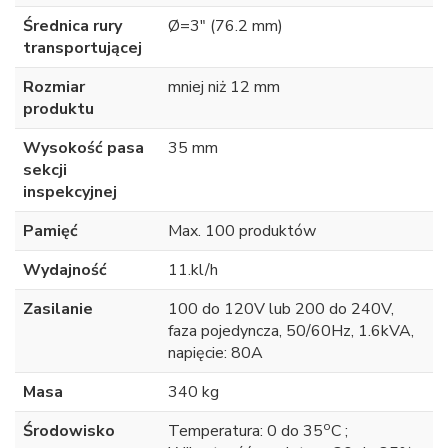
Średnica rury
Ø=3" (76.2 mm)
transportującej
Rozmiar
mniej niż 12 mm
produktu
Wysokość pasa
35 mm
sekcji
inspekcyjnej
Pamięć
Max. 100 produktów
Wydajność
11.kl/h
Zasilanie
100 do 120V lub 200 do 240V,
faza pojedyncza, 50/60Hz, 1.6kVA,
napięcie: 80A
Masa
340 kg
o
Środowisko
Temperatura: 0 do 35
C ;