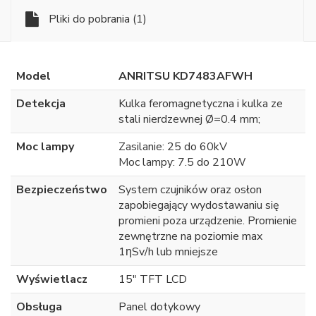
Pliki do pobrania
(1)
Model
ANRITSU KD7483AFWH
Detekcja
Kulka feromagnetyczna i kulka ze
stali nierdzewnej Ø=0.4 mm;
Moc lampy
Zasilanie: 25 do 60kV
Moc lampy: 7.5 do 210W
Bezpieczeństwo
System czujników oraz osłon
zapobiegający wydostawaniu się
promieni poza urządzenie. Promienie
zewnętrzne na poziomie max
1ƞSv/h lub mniejsze
Wyświetlacz
15" TFT LCD
Obsługa
Panel dotykowy