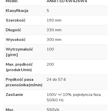
Model
ANRITSU KW426W4
Klasyfikacja
5
Szerokość
190 mm
Długość
330 mm
Wysokość
300 mm
Wytrzymałość
100
[g/cm]
Max. prędkość
200
(produkt/min)
Prędkość pasa
24 do 57.6
przenośnika(m/min)
Zasilanie
100V +/-10%, pojedyncza faza,
50/60 Hz
Moc
550VA