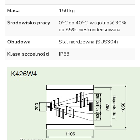
Masa
150 kg
o
o
Środowisko pracy
0
C do 40
C, wilgotność 30%
do 85%, nieskondensowana
Obudowa
Stal nierdzewna (SUS304)
Klasa szczelności
IP53