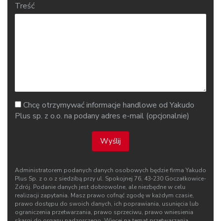
Treść
Chcę otrzymywać informacje handlowe od Yakudo
Plus sp. z o.o. na podany adres e-mail (opcjonalnie)
Wyślij
Administratorem podanych danych osobowych będzie firma Yakudo
Plus Sp. z o.o z siedzibą przy ul. Spokojnej 76, 43‑230 Goczałkowice-
Zdrój. Podanie danych jest dobrowolne, ale niezbędne w celu
realizacji zapytania. Masz prawo cofnąć zgodę w każdym czasie,
prawo dostępu do swoich danych, ich poprawiania, usunięcia lub
ograniczenia przetwarzania, prawo sprzeciwu, prawo wniesienia
skargi do organu nadzorczego. Więcej na temat przetwarzania