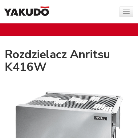
Poka
menu
Rozdzielacz Anritsu
K416W