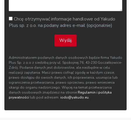
Chcę otrzymywać informacje handlowe od Yakudo
Plus sp. z o.o. na podany adres e-mail (opcjonalnie)
Wyślij
Administratorem podanych danych osobowych będzie firma Yakudo
Plus Sp. z o.o z siedzibą przy ul. Spokojnej 76, 43‑230 Goczałkowice-
Zdrój. Podanie danych jest dobrowolne, ale niezbędne w celu
realizacji zapytania. Masz prawo cofnąć zgodę w każdym czasie,
prawo dostępu do swoich danych, ich poprawiania, usunięcia lub
ograniczenia przetwarzania, prawo sprzeciwu, prawo wniesienia
skargi do organu nadzorczego. Więcej na temat przetwarzania
danych osobowych znajdziesz na stronie
Regulamin i polityka
prywatności
lub pod adresem:
iodo@yakudo.eu
.