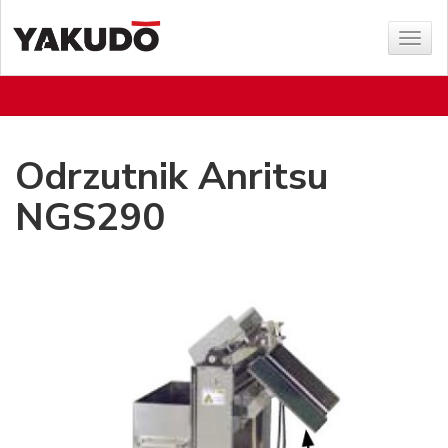
Poka
menu
Odrzutnik Anritsu
NGS290