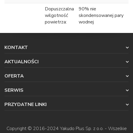
Dopuszczalna
90% nie
wilgotność
skondensowanej pary
powietrza:
wodnej
KONTAKT
AKTUALNOŚCI
OFERTA
SERWIS
PRZYDATNE LINKI
Copyright © 2016-2024
Yakudo Plus Sp. z o.o.
- Wszelkie