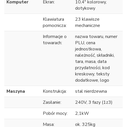
Komputer
Ekran:
10,4" kolorowy,
dotykowy
Klawiatura
23 klawisze
pomocnicza:
mechaniczne
Informacje o
nazwa towaru, numer
towarach:
PLU, cena
jednostkowa,
należność, składniki,
tara, masa, data
przydatności, kod
kreskowy, teksty
dodatkowe, logo
Maszyna
Konstrukcja:
stal nierdzewna
Zasilanie:
240V, 3 fazy (1z3)
Pobór mocy:
2,1kW
Masa:
ok. 325kg