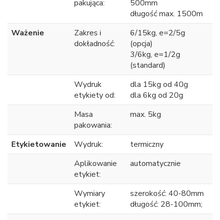
pakująca:
500mm
długość max. 1500m
Ważenie
Zakres i
6/15kg, e=2/5g
dokładność:
(opcja)
3/6kg, e=1/2g
(standard)
Wydruk
dla 15kg od 40g
etykiety od:
dla 6kg od 20g
Masa
max. 5kg
pakowania:
Etykietowanie
Wydruk:
termiczny
Aplikowanie
automatycznie
etykiet:
Wymiary
szerokość: 40-80mm
etykiet:
długość: 28-100mm;