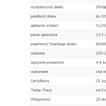
rozdzielczość druku
300dp
prędkość druku
do 20
aplikator etykiet
CLAS
panel operatora
12'1 
pojemność twardego dysku
60GB
zasilanie
220-
sprężone powietrze
4-6 ba
wykonanie
stal 
Certyfikaty
CE (z
Temp. Pracy
od 0 d
Wilgotność
15 do