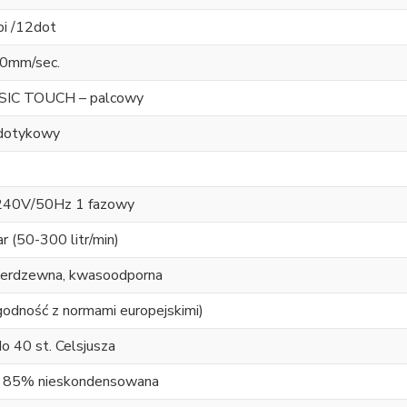
i /12dot
0mm/sec.
SIC TOUCH – palcowy
dotykowy
240V/50Hz 1 fazowy
r (50-300 litr/min)
nierdzewna, kwasoodporna
godność z normami europejskimi)
o 40 st. Celsjusza
 85% nieskondensowana