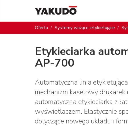
Oferta
Systemy ważąco-etykietujące
Sys
Etykieciarka auto
AP-700
Automatyczna linia etykietująca
mechanizm kasetowy drukarek e
automatyczna etykieciarka z ł
wyświetlaczem. Elastycznie sp
dotyczące nowego układu i forma