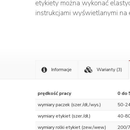
etykiety można wykonać elastyc
instrukcjami wyświetlanymi na 
Informacje
Warianty
(3)
prędkość pracy
0 do 
wymiary paczek (szer./dł,/wys.)
50-2
wymiary etykiet (szer./dł.)
40-8
wymiary rolki etykiet (zew./wew.)
200/