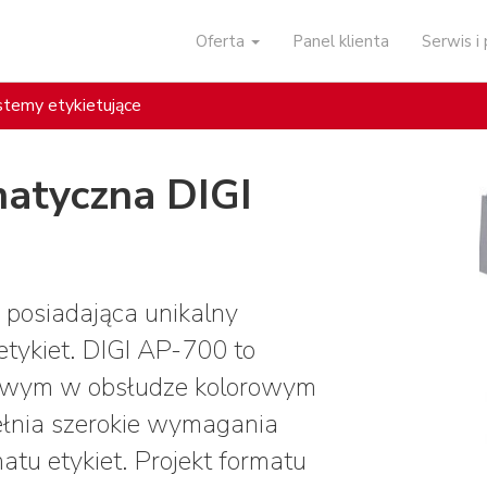
Oferta
Panel klienta
Serwis 
temy etykietujące
matyczna DIGI
 posiadająca unikalny
tykiet. DIGI AP-700 to
atwym w obsłudze kolorowym
ełnia szerokie wymagania
tu etykiet. Projekt formatu