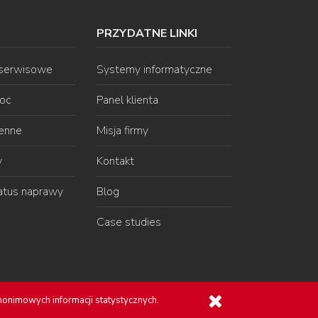
PRZYDATNE LINKI
 serwisowe
Systemy informatyczne
oc
Panel klienta
ienne
Misja firmy
y
Kontakt
atus naprawy
Blog
Case studies
i
anonimowych informacji statystycznych.