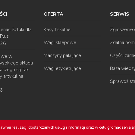
ŚCI
OFERTA
SERWIS
enas Sztuki dla
Kasy fiskalne
Zgłoszenie
 Plus
Wagi sklepowe
Zdalna pom
026
Maszyny pakujące
Części zam
gowe w
ysokiego składu
Wagi etykietujące
Baza wiedz
laczego są tak
 artykuł na
Sprawdź st
26
.
- Wszelkie prawa zastrzeżone. |
Regulamin i polityka prywatnośc
awnej realizacji dostarczanych usług i informacji oraz w celu gromadzenia 