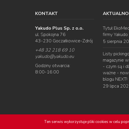
KONTAKT
AKTUALNO
Yakudo Plus Sp. z o.o.
Tytuł EkoMec
ul. Spokojna 76
firmy Yakudo
43-230 Goczałkowice-Zdrój
5 sierpnia 2
+48 32 218 69 10
Listy pickin
yakudo
@
yakudo.eu
magazynie w
Godziny otwarcia:
- czym są i d
8:00-16:00
ważne - nowy
blogu NEXT!
29 lipca 20
Copyright © 2016-2024
Yakudo Plus Sp. z o.o
Ten serwis wykorzystuje pliki cookies w celu popr