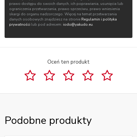
prawo dostępu do swoich danych, ich poprawiania, usunięcia lub
ograniczenia przetwarzania, prawo sprzeciwu, prawo wniesienia
skargi do organu nadzorczego. Więcej na temat przetwarzania
danych osobowych znajdziesz na stronie
Regulamin i polityka
prywatności
lub pod adresem:
iodo@yakudo.eu
.
Oceń ten produkt
Podobne produkty