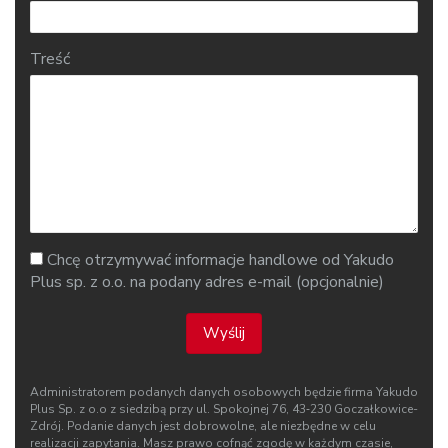
Treść
Chcę otrzymywać informacje handlowe od Yakudo
Plus sp. z o.o. na podany adres e-mail (opcjonalnie)
Wyślij
Administratorem podanych danych osobowych będzie firma Yakudo
Plus Sp. z o.o z siedzibą przy ul. Spokojnej 76, 43‑230 Goczałkowice-
Zdrój. Podanie danych jest dobrowolne, ale niezbędne w celu
realizacji zapytania. Masz prawo cofnąć zgodę w każdym czasie,