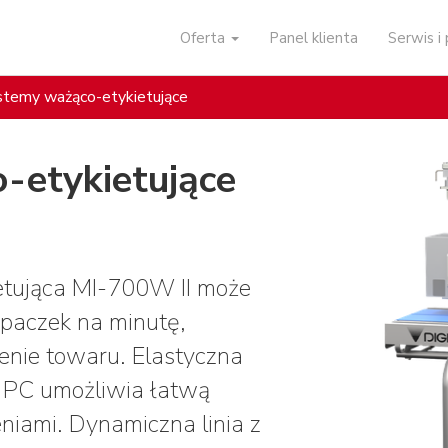
Oferta
Panel klienta
Serwis 
stemy ważąco-etykietujące
-etykietujące
etująca MI-700W II może
paczek na minutę,
nie towaru. Elastyczna
 PC umożliwia łatwą
eniami. Dynamiczna linia z