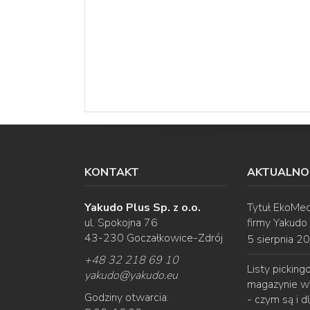
KONTAKT
AKTUALNO
Yakudo Plus Sp. z o.o.
Tytuł EkoMec
ul. Spokojna 76
firmy Yakudo
43-230 Goczałkowice-Zdrój
5 sierpnia 2
+48 32 218 69 10
Listy pickin
yakudo
@
yakudo.eu
magazynie w
Godziny otwarcia:
- czym są i d