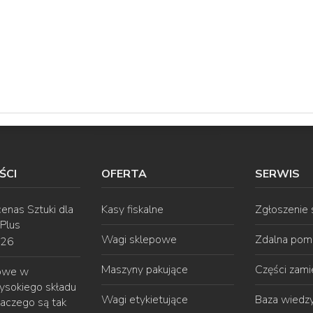
ŚCI
OFERTA
SERWIS
enas Sztuki dla
Kasy fiskalne
Zgłoszenie
 Plus
Wagi sklepowe
Zdalna pom
026
Maszyny pakujące
Części zam
gowe w
ysokiego składu
Wagi etykietujące
Baza wiedz
laczego są tak