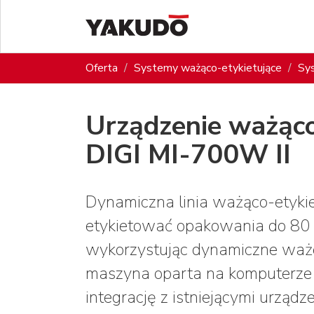
Oferta
Systemy ważąco-etykietujące
Sy
Urządzenie ważąco
DIGI MI-700W II
Dynamiczna linia ważąco-etyki
etykietować opakowania do 80 
wykorzystując dynamiczne waże
maszyna oparta na komputerze
integrację z istniejącymi urządz