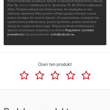
Administratorem podanych danych osobowych będzie firma Yakudo
Plus Sp. z o.o z siedzibą przy ul. Spokojnej 76, 43‑230 Goczałkowice-
Zdrój. Podanie danych jest dobrowolne, ale niezbędne w celu
realizacji zapytania. Masz prawo cofnąć zgodę w każdym czasie,
prawo dostępu do swoich danych, ich poprawiania, usunięcia lub
ograniczenia przetwarzania, prawo sprzeciwu, prawo wniesienia
skargi do organu nadzorczego. Więcej na temat przetwarzania
danych osobowych znajdziesz na stronie
Regulamin i polityka
prywatności
lub pod adresem:
iodo@yakudo.eu
.
Oceń ten produkt