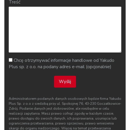
Treść
Chcę otrzymywać informacje handlowe od Yakudo
Plus sp. z o.o. na podany adres e-mail (opcjonalnie)
Wyślij
Administratorem podanych danych osobowych będzie firma Yakudo
Plus Sp. z o.o z siedzibą przy ul. Spokojnej 76, 43‑230 Goczałkowice-
Zdrój. Podanie danych jest dobrowolne, ale niezbędne w celu
realizacji zapytania. Masz prawo cofnąć zgodę w każdym czasie,
prawo dostępu do swoich danych, ich poprawiania, usunięcia lub
ograniczenia przetwarzania, prawo sprzeciwu, prawo wniesienia
skargi do organu nadzorczego. Więcej na temat przetwarzania