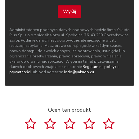
Wyślij
Administratorem podanych danych osobowych będzie firma Yakudo
Plus Sp. z o.o z siedzibą przy ul. Spokojnej 76, 43‑230 Goczałkowice-
Zdrój. Podanie danych jest dobrowolne, ale niezbędne w celu
realizacji zapytania. Masz prawo cofnąć zgodę w każdym czasie,
prawo dostępu do swoich danych, ich poprawiania, usunięcia lub
ograniczenia przetwarzania, prawo sprzeciwu, prawo wniesienia
skargi do organu nadzorczego. Więcej na temat przetwarzania
danych osobowych znajdziesz na stronie
Regulamin i polityka
prywatności
lub pod adresem:
iodo@yakudo.eu
.
Oceń ten produkt