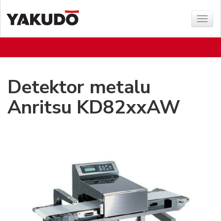
Poka
menu
Detektor metalu
Anritsu KD82xxAW