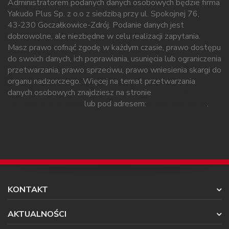
Administratorem podanych danych osobowych będzie firma
Yakudo Plus Sp. z o.o z siedzibą przy ul. Spokojnej 76,
43‑230 Goczałkowice-Zdrój. Podanie danych jest
dobrowolne, ale niezbędne w celu realizacji zapytania.
Masz prawo cofnąć zgodę w każdym czasie, prawo dostępu
do swoich danych, ich poprawiania, usunięcia lub ograniczenia
przetwarzania, prawo sprzeciwu, prawo wniesienia skargi do
organu nadzorczego. Więcej na temat przetwarzania
danych osobowych znajdziesz na stronie
Regulamin i
polityka prywatności
lub pod adresem:
iodo@yakudo.eu
.
KONTAKT
AKTUALNOŚCI