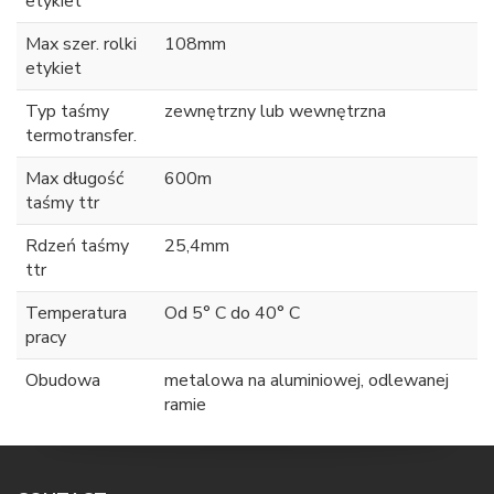
etykiet
Max szer. rolki
108mm
etykiet
Typ taśmy
zewnętrzny lub wewnętrzna
termotransfer.
Max długość
600m
taśmy ttr
Rdzeń taśmy
25,4mm
ttr
Temperatura
Od 5° C do 40° C
pracy
Obudowa
metalowa na aluminiowej, odlewanej
ramie