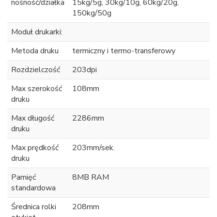
nośność/działka
15kg/5g, 30kg/10g, 60kg/20g,
150kg/50g
Moduł drukarki:
Metoda druku
termiczny i termo-transferowy
Rozdzielczość
203dpi
Max szerokość
108mm
druku
Max długość
2286mm
druku
Max prędkość
203mm/sek.
druku
Pamięć
8MB RAM
standardowa
Średnica rolki
208mm