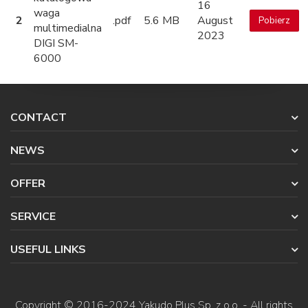
16
waga
2
.pdf
5.6 MB
August
Pobierz
multimedialna
2023
DIGI SM-
6000
CONTACT
NEWS
OFFER
SERVICE
USEFUL LINKS
Copyright © 2016-2024
Yakudo Plus Sp. z o.o.
- All rights