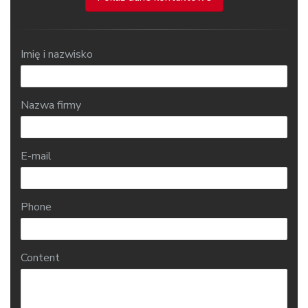
Imię i nazwisko
Nazwa firmy
E-mail
Phone
Content