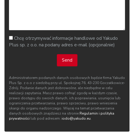
Chcę otrzymywać informacje handlowe od Yakudo
Plus sp. z o.o. na podany adres e-mail (opcjonalnie)
Send
Administratorem podanych danych osobowych będzie firma Yakudo
Plus Sp. z o.o z siedzibą przy ul. Spokojnej 76, 43‑230 Goczałkowice-
Zdrój. Podanie danych jest dobrowolne, ale niezbędne w celu
realizacji zapytania. Masz prawo cofnąć zgodę w każdym czasie,
prawo dostępu do swoich danych, ich poprawiania, usunięcia lub
ograniczenia przetwarzania, prawo sprzeciwu, prawo wniesienia
skargi do organu nadzorczego. Więcej na temat przetwarzania
danych osobowych znajdziesz na stronie
Regulamin i polityka
prywatności
lub pod adresem:
iodo@yakudo.eu
.