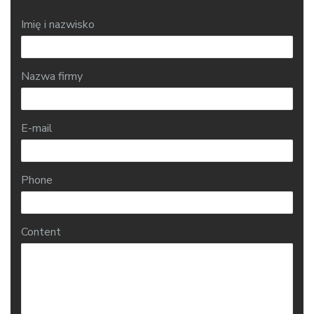
Imię i nazwisko
Nazwa firmy
E-mail
Phone
Content