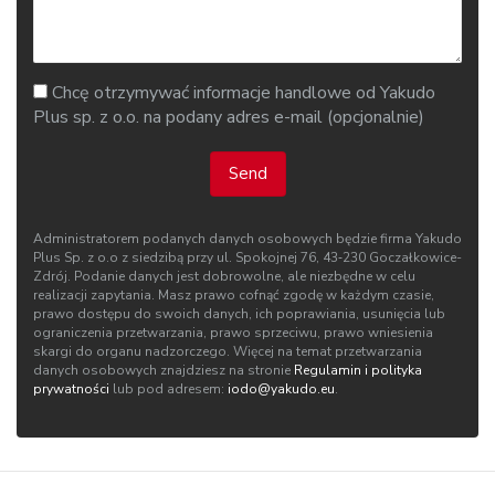
Chcę otrzymywać informacje handlowe od Yakudo
Plus sp. z o.o. na podany adres e-mail (opcjonalnie)
Send
Administratorem podanych danych osobowych będzie firma Yakudo
Plus Sp. z o.o z siedzibą przy ul. Spokojnej 76, 43‑230 Goczałkowice-
Zdrój. Podanie danych jest dobrowolne, ale niezbędne w celu
realizacji zapytania. Masz prawo cofnąć zgodę w każdym czasie,
prawo dostępu do swoich danych, ich poprawiania, usunięcia lub
ograniczenia przetwarzania, prawo sprzeciwu, prawo wniesienia
skargi do organu nadzorczego. Więcej na temat przetwarzania
danych osobowych znajdziesz na stronie
Regulamin i polityka
prywatności
lub pod adresem:
iodo@yakudo.eu
.