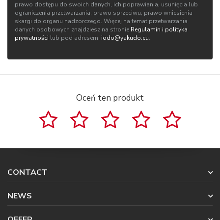
prawo dostępu do swoich danych, ich poprawiania, usunięcia lub
ograniczenia przetwarzania, prawo sprzeciwu, prawo wniesienia
skargi do organu nadzorczego. Więcej na temat przetwarzania
danych osobowych znajdziesz na stronie
Regulamin i polityka
prywatności
lub pod adresem:
iodo@yakudo.eu
.
Oceń ten produkt
CONTACT
NEWS
OFFER