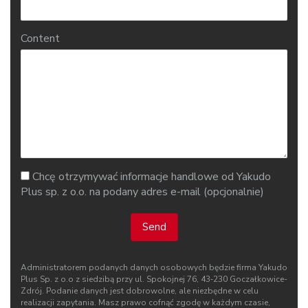
Content
Chcę otrzymywać informacje handlowe od Yakudo
Plus sp. z o.o. na podany adres e-mail (opcjonalnie)
Send
Administratorem podanych danych osobowych będzie firma Yakudo
Plus Sp. z o.o z siedzibą przy ul. Spokojnej 76, 43‑230 Goczałkowice-
Zdrój. Podanie danych jest dobrowolne, ale niezbędne w celu
realizacji zapytania. Masz prawo cofnąć zgodę w każdym czasie,