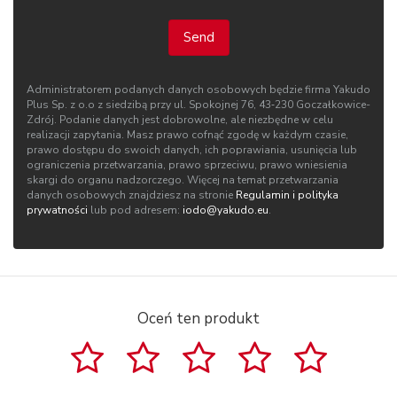
Send
Administratorem podanych danych osobowych będzie firma Yakudo
Plus Sp. z o.o z siedzibą przy ul. Spokojnej 76, 43‑230 Goczałkowice-
Zdrój. Podanie danych jest dobrowolne, ale niezbędne w celu
realizacji zapytania. Masz prawo cofnąć zgodę w każdym czasie,
prawo dostępu do swoich danych, ich poprawiania, usunięcia lub
ograniczenia przetwarzania, prawo sprzeciwu, prawo wniesienia
skargi do organu nadzorczego. Więcej na temat przetwarzania
danych osobowych znajdziesz na stronie
Regulamin i polityka
prywatności
lub pod adresem:
iodo@yakudo.eu
.
Oceń ten produkt