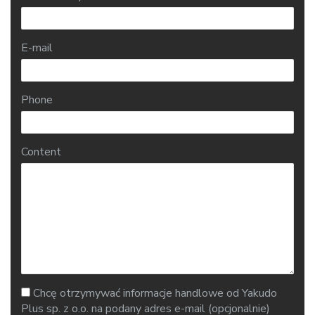
E-mail
Phone
Content
Chcę otrzymywać informacje handlowe od Yakudo
Plus sp. z o.o. na podany adres e-mail (opcjonalnie)