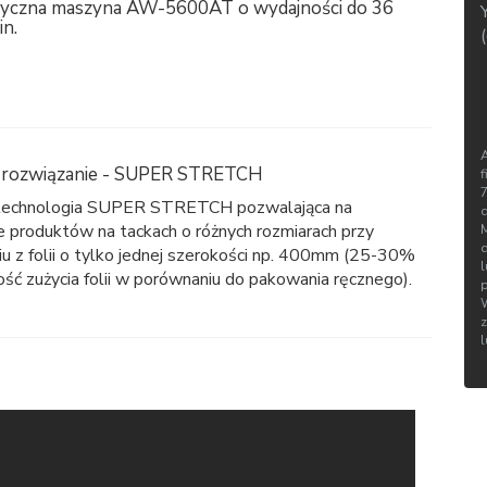
yczna maszyna AW-5600AT o wydajności do 36
in.
 rozwiązanie - SUPER STRETCH
f
 technologia SUPER STRETCH pozwalająca na
d
 produktów na tackach o różnych rozmiarach przy
iu z folii o tylko jednej szerokości np. 400mm (25-30%
ść zużycia folii w porównaniu do pakowania ręcznego).