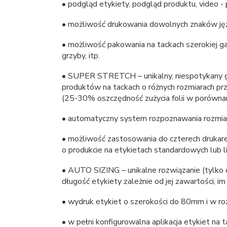
• podgląd etykiety, podgląd produktu, video 
• możliwość drukowania dowolnych znaków ję
• możliwość pakowania na tackach szerokiej gam
grzyby, itp.
• SUPER STRETCH – unikalny, niespotykany g
produktów na tackach o różnych rozmiarach przy
(25-30% oszczędność zużycia folii w porówna
• automatyczny system rozpoznawania rozmiar
• możliwość zastosowania do czterech drukare
o produkcie na etykietach standardowych lub l
• AUTO SIZING – unikalne rozwiązanie (tylko d
długość etykiety zależnie od jej zawartości, im
• wydruk etykiet o szerokości do 80mm i w ro
• w pełni konfigurowalna aplikacja etykiet na t