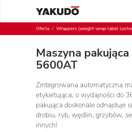
Oferta
Wrappers (weight-wrap-label syst
Maszyna pakująca
5600AT
Zintegrowana automatyczna m
etykietująca, o wydajności do 
pakująca doskonale odnajduje 
drobiu, ryb, wędlin, grzybów,
innych!