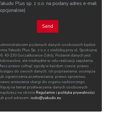
Yakudo Plus sp. z o.o. na podany adres e-mail
(opcjonalnie)
Send
Administratorem podanych danych osobowych będzie
irma Yakudo Plus Sp. z o.o z siedzibą przy ul. Spokojnej
76, 43‑230 Goczałkowice-Zdrój. Podanie danych jest
obrowolne, ale niezbędne w celu realizacji zapytania.
Masz prawo cofnąć zgodę w każdym czasie, prawo
dostępu do swoich danych, ich poprawiania, usunięcia
lub ograniczenia przetwarzania, prawo sprzeciwu,
prawo wniesienia skargi do organu nadzorczego.
Więcej na temat przetwarzania danych osobowych
znajdziesz na stronie
Regulamin i polityka prywatności
lub pod adresem:
iodo@yakudo.eu
.