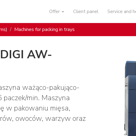
Offer
Client panel
Service and 
ems)
Machines for packing in trays
 DIGI AW-
aszyna ważąco-pakująco-
36 paczek/min. Maszyna
się w pakowaniu mięsa,
 serów, owoców, warzyw oraz