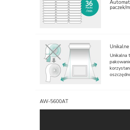
Automat
paczek/m
Unikalne
Unikalna
pakowanie
korzystan
oszczędno
AW-5600AT