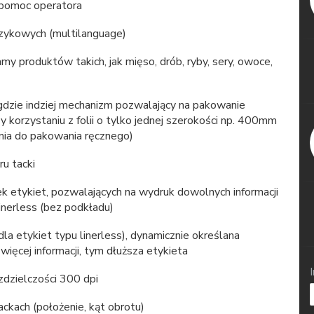
- pomoc operatora
zykowych (multilanguage)
y produktów takich, jak mięso, drób, ryby, sery, owoce,
dzie indziej mechanizm pozwalający na pakowanie
 korzystaniu z folii o tylko jednej szerokości np. 400mm
nia do pakowania ręcznego)
u tacki
k etykiet, pozwalających na wydruk dowolnych informacji
inerless (bez podkładu)
la etykiet typu linerless), dynamicznie określana
 więcej informacji, tym dłuższa etykieta
zdzielczości 300 dpi
ackach (położenie, kąt obrotu)