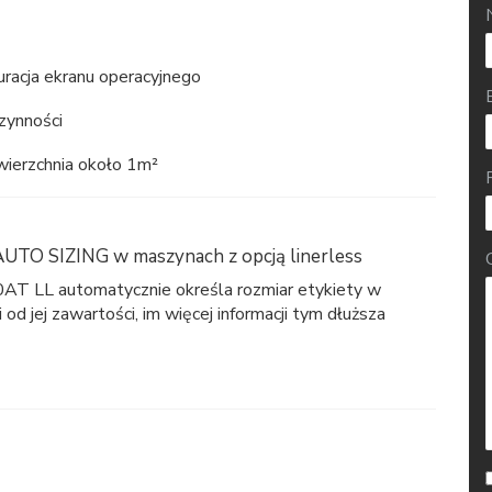
uracja ekranu operacyjnego
zynności
ierzchnia około 1m²
AUTO SIZING w maszynach z opcją linerless
T LL automatycznie określa rozmiar etykiety w
 od jej zawartości, im więcej informacji tym dłuższa