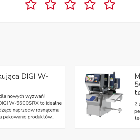
ująca DIGI W-
M
5
t
 dla nowych wyzwań!
DIGI W-5600SRX to idealne
Z 
dzące naprzeciw rosnącemu
pe
a pakowanie produktów...
te