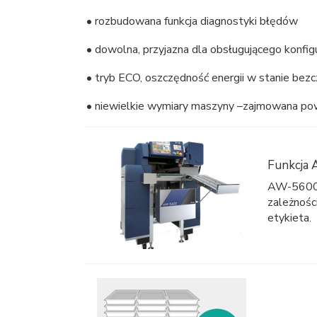
• rozbudowana funkcja diagnostyki błędów
• dowolna, przyjazna dla obsługującego konfig
• tryb ECO, oszczędność energii w stanie bezc
• niewielkie wymiary maszyny –zajmowana pow
Funkcja 
AW-5600A
zależności
etykieta.