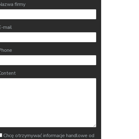
Nazwa firmy
E-mail
Phone
Content
Chcę otrzymywać informacje handlowe od