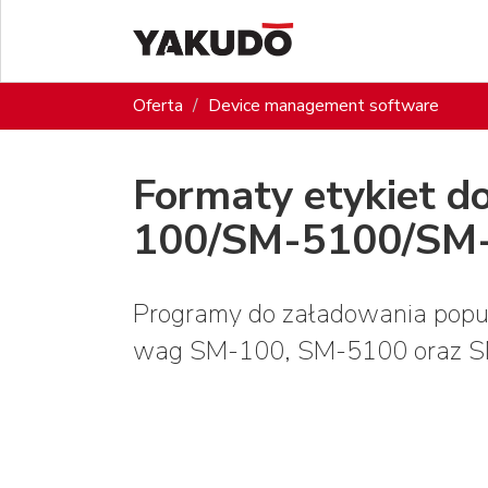
Oferta
Device management software
Formaty etykiet 
100/SM-5100/SM
Programy do załadowania popul
wag SM-100, SM-5100 oraz S