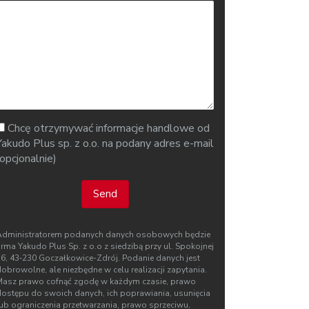
Chcę otrzymywać informacje handlowe od
Yakudo Plus sp. z o.o. na podany adres e-mail
(opcjonalnie)
Send
Administratorem podanych danych osobowych będzie
irma Yakudo Plus Sp. z o.o z siedzibą przy ul. Spokojnej
76, 43‑230 Goczałkowice-Zdrój. Podanie danych jest
obrowolne, ale niezbędne w celu realizacji zapytania.
Masz prawo cofnąć zgodę w każdym czasie, prawo
dostępu do swoich danych, ich poprawiania, usunięcia
lub ograniczenia przetwarzania, prawo sprzeciwu,