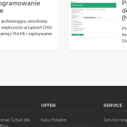
rogramowanie
P
ce
d
(
archiwizujący umożliwia
 większości urządzeń DIGI
Pr
amięć RAM) i zapisywanie
fo
SM
OFFER
SERVICE
enas Sztuki dla
Kasy fiskalne
Service req
 Plus