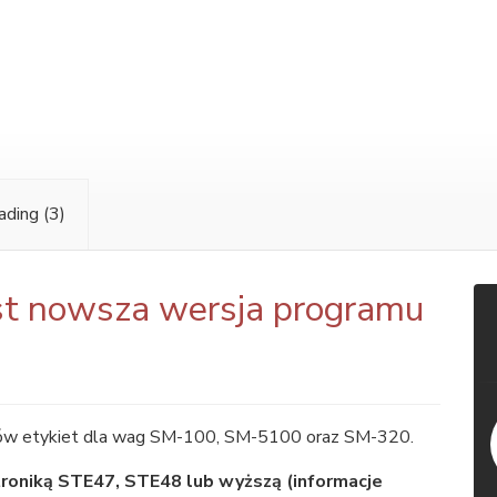
oading
(3)
t nowsza wersja programu
tów etykiet dla wag SM-100, SM-5100 oraz SM-320.
troniką STE47, STE48 lub wyższą (informacje