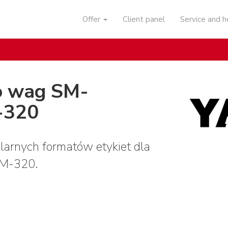
Offer
Client panel
Service and 
do wag SM-
-320
arnych formatów etykiet dla
M-320.