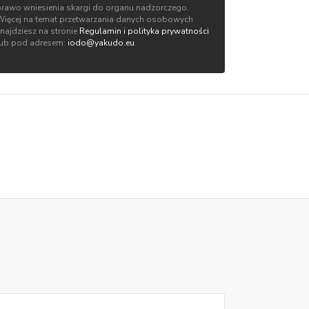
prawo wniesienia skargi do organu nadzorczego.
Więcej na temat przetwarzania danych osobowych
znajdziesz na stronie
Regulamin i polityka prywatności
lub pod adresem:
iodo@yakudo.eu
.