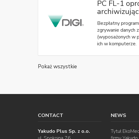
PC FL-1 op
archiwizują
Bezpłatny program 
zgrywanie danych z
(wyposażonych w p
ich w komputerze.
Pokaż wszystkie
CONTACT
NEWS
Yakudo Plus Sp. z o.o.
Tytuł EkoMec
ul. Spokojna 76
firmy Yakudo