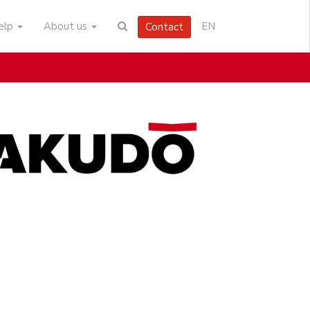
help
About us
EN
Contact