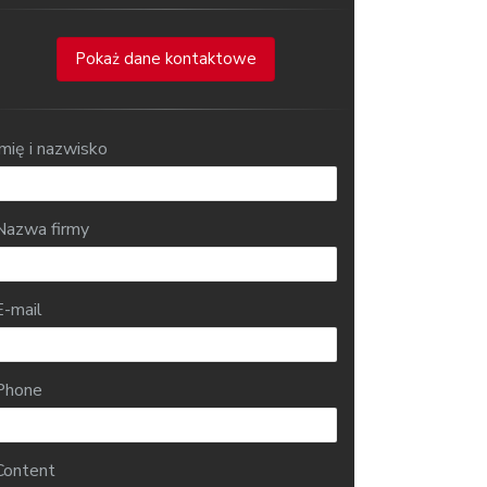
Pokaż dane kontaktowe
Imię i nazwisko
Nazwa firmy
E-mail
Phone
Content