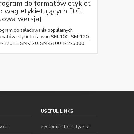
rogram do formatów etykiet
o wag etykietujących DIGI
Nowa wersja)
ogram do załadowania popularnych
rmatów etykiet dla wag SM-100, SM-120,
-120LL, SM-320, SM-5100, RM-5800
USEFUL LINKS
uest
Systemy informatyczne