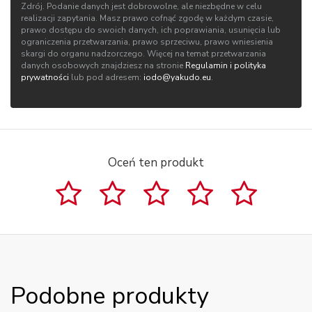
Zdrój. Podanie danych jest dobrowolne, ale niezbędne w celu
realizacji zapytania. Masz prawo cofnąć zgodę w każdym czasie,
prawo dostępu do swoich danych, ich poprawiania, usunięcia lub
ograniczenia przetwarzania, prawo sprzeciwu, prawo wniesienia
skargi do organu nadzorczego. Więcej na temat przetwarzania
danych osobowych znajdziesz na stronie
Regulamin i polityka
prywatności
lub pod adresem:
iodo@yakudo.eu
.
Oceń ten produkt
Podobne produkty