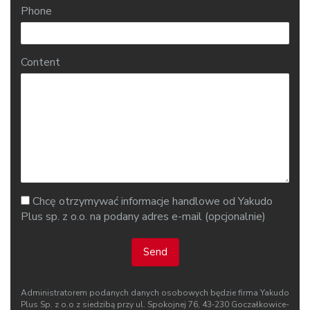
Phone
Content
Chcę otrzymywać informacje handlowe od Yakudo
Plus sp. z o.o. na podany adres e-mail (opcjonalnie)
Send
Administratorem podanych danych osobowych będzie firma Yakudo
Plus Sp. z o.o z siedzibą przy ul. Spokojnej 76, 43‑230 Goczałkowice-