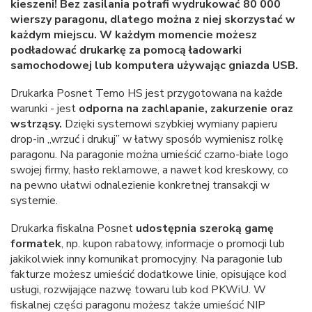
kieszeni! Bez zasilania potrafi wydrukować 80 000
wierszy paragonu, dlatego można z niej skorzystać w
każdym miejscu. W każdym momencie możesz
podładować drukarkę za pomocą ładowarki
samochodowej lub komputera używając gniazda USB.
Drukarka Posnet Temo HS jest przygotowana na każde
warunki - jest
odporna na zachlapanie, zakurzenie oraz
wstrząsy.
Dzięki systemowi szybkiej wymiany papieru
drop-in „wrzuć i drukuj” w łatwy sposób wymienisz rolkę
paragonu. Na paragonie można umieścić czarno-białe logo
swojej firmy, hasło reklamowe, a nawet kod kreskowy, co
na pewno ułatwi odnalezienie konkretnej transakcji w
systemie.
Drukarka fiskalna Posnet
udostępnia szeroką gamę
formatek
, np. kupon rabatowy, informacje o promocji lub
jakikolwiek inny komunikat promocyjny. Na paragonie lub
fakturze możesz umieścić dodatkowe linie, opisujące kod
usługi, rozwijające nazwę towaru lub kod PKWiU. W
fiskalnej części paragonu możesz także umieścić NIP