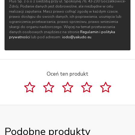
Plus Sp. z o.o z siedzibą przy ul. Spokojnej 76, 43‑230 Goczałkowice-
Zdrój. Podanie danych jest dobrowolne, ale niezbędne w celu
realizacji zapytania. Masz prawo cofnąć zgodę w każdym czasie,
prawo dostępu do swoich danych, ich poprawiania, usunięcia lub
ograniczenia przetwarzania, prawo sprzeciwu, prawo wniesienia
skargi do organu nadzorczego. Więcej na temat przetwarzania
danych osobowych znajdziesz na stronie
Regulamin i polityka
prywatności
lub pod adresem:
iodo@yakudo.eu
.
Oceń ten produkt
Podobne produkty