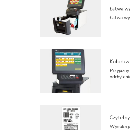
Łatwa wy
Łatwa wymi
Kolorow
Przyjazn
odchyleni
Czytelny
Wysoka ja