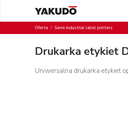
Oferta
Semi-industrial label printers
Drukarka etykiet 
Uniwersalna drukarka etykiet op