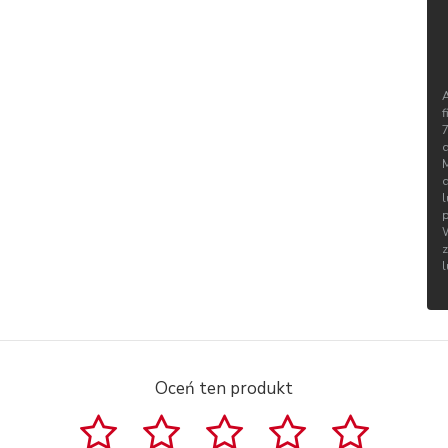
f
d
Oceń ten produkt