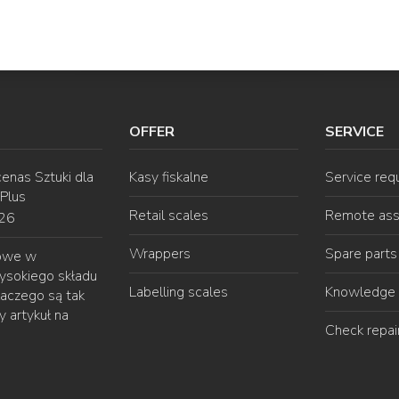
OFFER
SERVICE
enas Sztuki dla
Kasy fiskalne
Service req
 Plus
Retail scales
Remote ass
026
Wrappers
Spare parts
gowe w
ysokiego składu
Labelling scales
Knowledge 
laczego są tak
 artykuł na
Check repai
6