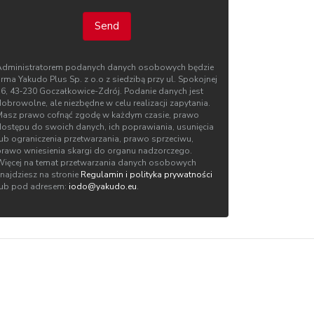
Send
Administratorem podanych danych osobowych będzie
irma Yakudo Plus Sp. z o.o z siedzibą przy ul. Spokojnej
76, 43‑230 Goczałkowice-Zdrój. Podanie danych jest
obrowolne, ale niezbędne w celu realizacji zapytania.
Masz prawo cofnąć zgodę w każdym czasie, prawo
dostępu do swoich danych, ich poprawiania, usunięcia
lub ograniczenia przetwarzania, prawo sprzeciwu,
prawo wniesienia skargi do organu nadzorczego.
Więcej na temat przetwarzania danych osobowych
znajdziesz na stronie
Regulamin i polityka prywatności
lub pod adresem:
iodo@yakudo.eu
.