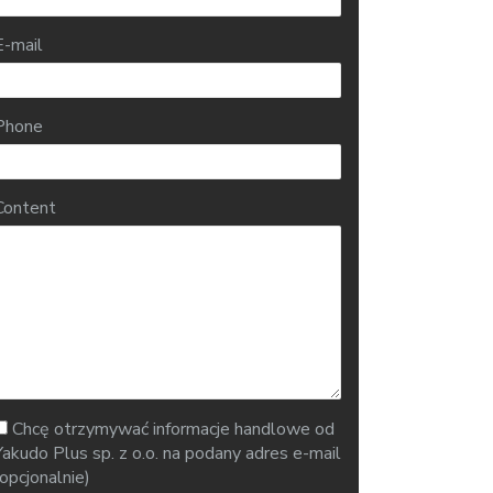
E-mail
Phone
Content
Chcę otrzymywać informacje handlowe od
Yakudo Plus sp. z o.o. na podany adres e-mail
(opcjonalnie)