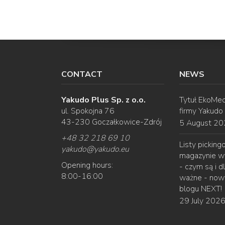
CONTACT
NEWS
Yakudo Plus Sp. z o.o.
Tytuł EkoMec
ul. Spokojna 76
firmy Yakudo
43-230 Goczałkowice-Zdrój
5 August 2
+48 32 218 69 10
Listy pickin
yakudo
@
yakudo.eu
magazynie w
Opening hours:
- czym są i d
8:00-16:00
ważne - nowy
blogu NEXT!
29 July 202