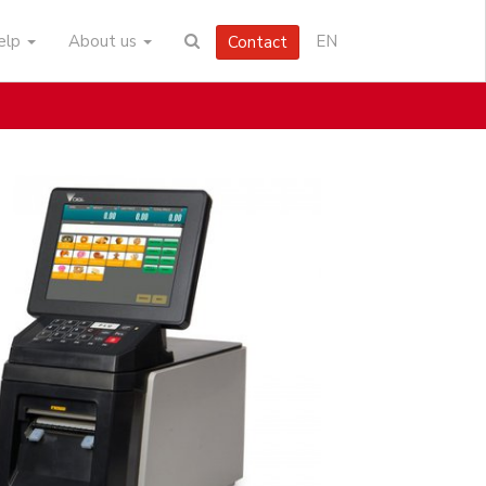
help
About us
EN
Contact