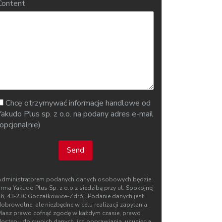
Content
Chcę otrzymywać informacje handlowe od
Yakudo Plus sp. z o.o. na podany adres e-mail
(opcjonalnie)
Send
Administratorem podanych danych osobowych będzie
irma Yakudo Plus Sp. z o.o z siedzibą przy ul. Spokojnej
76, 43‑230 Goczałkowice-Zdrój. Podanie danych jest
obrowolne, ale niezbędne w celu realizacji zapytania.
Masz prawo cofnąć zgodę w każdym czasie, prawo
dostępu do swoich danych, ich poprawiania, usunięcia