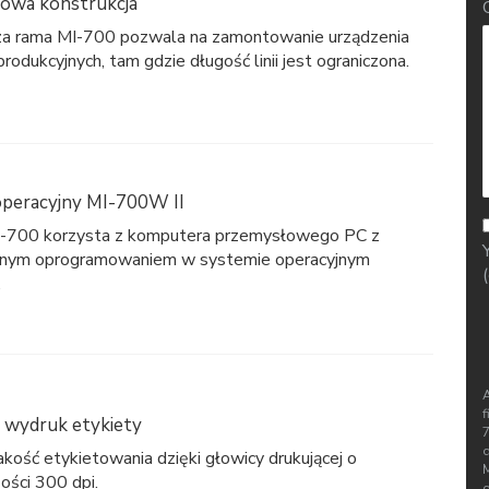
owa konstrukcja
za rama MI-700 pozwala na zamontowanie urządzenia
 produkcyjnych, tam gdzie długość linii jest ograniczona.
peracyjny MI-700W II
I-700 korzysta z komputera przemysłowego PC z
ym oprogramowaniem w systemie operacyjnym
.
f
 wydruk etykiety
d
kość etykietowania dzięki głowicy drukującej o
ości 300 dpi.