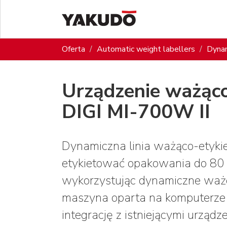
Oferta
Automatic weight labellers
Dynam
Urządzenie ważąco
DIGI MI-700W II
Dynamiczna linia ważąco-etyki
etykietować opakowania do 80 
wykorzystując dynamiczne waże
maszyna oparta na komputerze
integrację z istniejącymi urządz