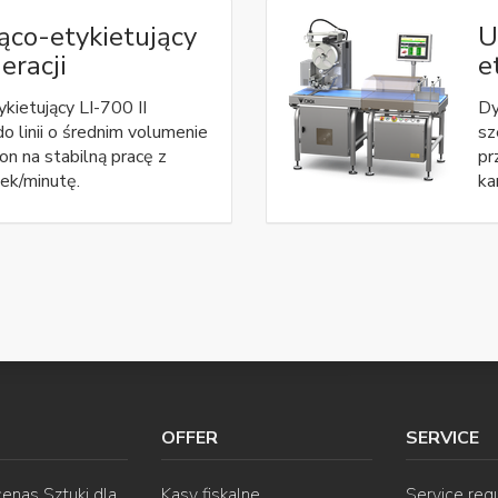
co-etykietujący
U
eracji
e
ietujący LI-700 II
Dy
o linii o średnim volumenie
sz
on na stabilną pracę z
pr
ek/minutę.
ka
OFFER
SERVICE
enas Sztuki dla
Kasy fiskalne
Service req