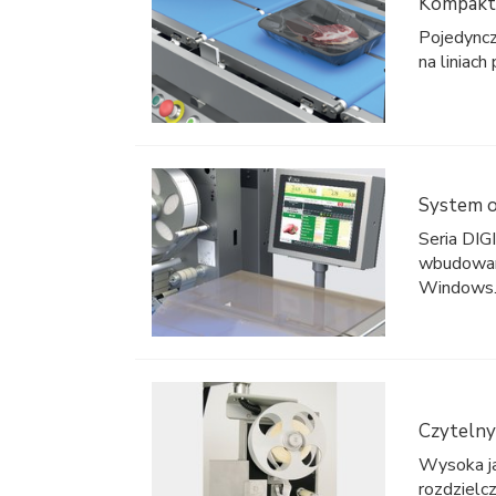
Kompakt
Pojedync
na liniach
System o
Seria DIG
wbudowan
Windows
Czytelny
Wysoka ja
rozdzielcz