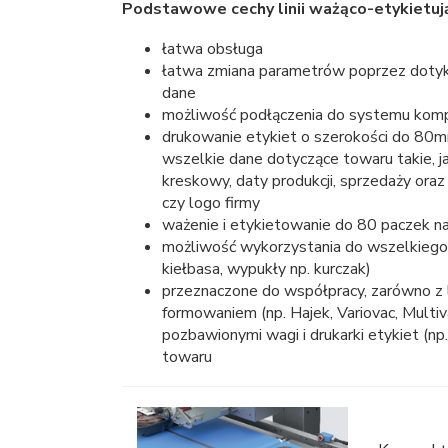
Podstawowe cechy linii ważąco-etykietują
łatwa obsługa
łatwa zmiana parametrów poprzez dotyka
dane
możliwość podłączenia do systemu ko
drukowanie etykiet o szerokości do 80
wszelkie dane dotyczące towaru takie, ja
kreskowy, daty produkcji, sprzedaży oraz
czy logo firmy
ważenie i etykietowanie do 80 paczek n
możliwość wykorzystania do wszelkiego r
kiełbasa, wypukły np. kurczak)
przeznaczone do współpracy, zarówno z 
formowaniem (np. Hajek, Variovac, Multiv
pozbawionymi wagi i drukarki etykiet (n
towaru