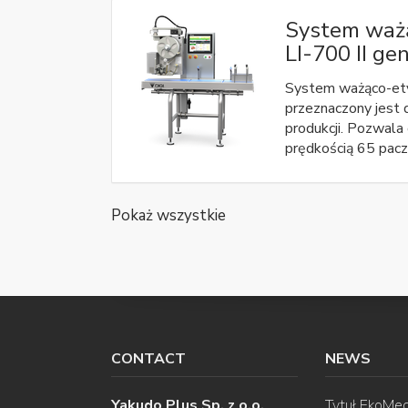
System ważą
LI-700 II gen
System ważąco-etyk
przeznaczony jest d
produkcji. Pozwala 
prędkością 65 pacz
Pokaż wszystkie
CONTACT
NEWS
Yakudo Plus Sp. z o.o.
Tytuł EkoMec