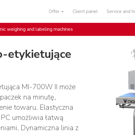
Offer
Client panel
Service and 
ic weighing and labeling machines
-etykietujące
etująca MI-700W II może
paczek na minutę,
nie towaru. Elastyczna
 PC umożliwia łatwą
eniami. Dynamiczna linia z