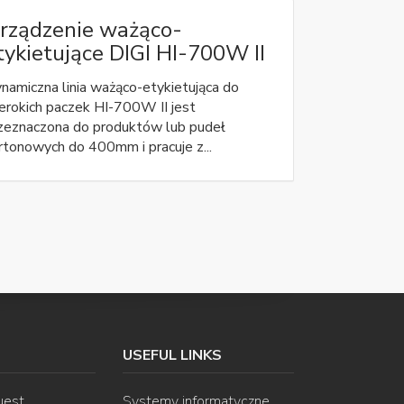
rządzenie ważąco-
tykietujące DIGI HI-700W II
namiczna linia ważąco-etykietująca do
erokich paczek HI-700W II jest
zeznaczona do produktów lub pudeł
rtonowych do 400mm i pracuje z...
USEFUL LINKS
uest
Systemy informatyczne