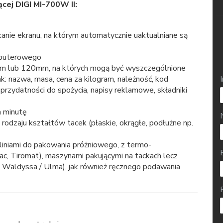
cej DIGI MI-700W II:
nie ekranu, na którym automatycznie uaktualniane są
mputerowego
mm lub 120mm, na których mogą być wyszczególnione
k: nazwa, masa, cena za kilogram, należność, kod
 przydatności do spożycia, napisy reklamowe, składniki
a minutę
odzaju kształtów tacek (płaskie, okrągłe, podłużne np.
liniami do pakowania próżniowego, z termo-
ac, Tiromat), maszynami pakującymi na tackach lecz
p. Waldyssa / Ulma), jak również ręcznego podawania