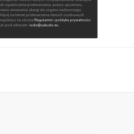
lub ograniczenia przetwarzania, prawo sprzeciwu,
prawo wniesienia skargi do organu nadzorczego.
Więcej na temat przetwarzania danych osobowych
znajdziesz na stronie
Regulamin i polityka prywatności
lub pod adresem:
iodo@yakudo.eu
.