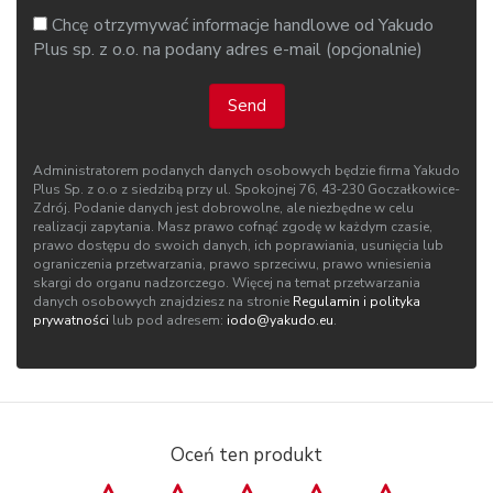
Chcę otrzymywać informacje handlowe od Yakudo
Plus sp. z o.o. na podany adres e-mail (opcjonalnie)
Send
Administratorem podanych danych osobowych będzie firma Yakudo
Plus Sp. z o.o z siedzibą przy ul. Spokojnej 76, 43‑230 Goczałkowice-
Zdrój. Podanie danych jest dobrowolne, ale niezbędne w celu
realizacji zapytania. Masz prawo cofnąć zgodę w każdym czasie,
prawo dostępu do swoich danych, ich poprawiania, usunięcia lub
ograniczenia przetwarzania, prawo sprzeciwu, prawo wniesienia
skargi do organu nadzorczego. Więcej na temat przetwarzania
danych osobowych znajdziesz na stronie
Regulamin i polityka
prywatności
lub pod adresem:
iodo@yakudo.eu
.
Oceń ten produkt