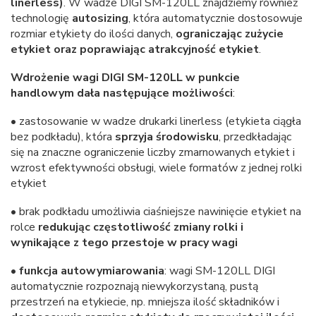
linerless)
. W wadze DIGI SM-120LL znajdziemy również
technologię
autosizing
, która automatycznie dostosowuje
rozmiar etykiety do ilości danych,
ograniczając zużycie
etykiet oraz poprawiając atrakcyjność etykiet
.
Wdrożenie wagi DIGI SM-120LL w punkcie
handlowym dała następujące możliwości
:
• zastosowanie w wadze drukarki linerless (etykieta ciągła
bez podkładu), która
sprzyja środowisku
, przedkładając
się na znaczne ograniczenie liczby zmarnowanych etykiet i
wzrost efektywności obsługi, wiele formatów z jednej rolki
etykiet
• brak podkładu umożliwia ciaśniejsze nawinięcie etykiet na
rolce
redukując częstotliwość zmiany rolki i
wynikające z tego przestoje w pracy wagi
•
funkcja autowymiarowania
: wagi SM-120LL DIGI
automatycznie rozpoznają niewykorzystaną, pustą
przestrzeń na etykiecie, np. mniejsza ilość składników i