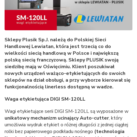
Sklepy Plusik Sp.J. należą do Polskiej Sieci
Handlowej Lewiatan, która jest trzecią co do
wielkości siecią handlową w Polsce i największą
polską siecią franczyzową. Sklepy PLUSIK swoją
siedzibę mają w Oświęcimiu. Klient poszukiwał
nowych urządzeń ważąco-etykietujących do swoich
sklepów na dział obsługi, a przy wyborze kierował się
funkcjonalnością linerless dostępną w wadze.
Waga etykietująca DIGI SM-120LL
Wagi etykietujące serii DIGI SM-120LL są wyposażone w
unikatowy mechanizm ucinający Auto-cutter
, który
umożliwia wydruk etykiet o różnej długości z jednej ciągłej
rolki bez papierowego podkładu nośnego
(technologia