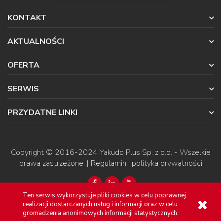
KONTAKT
AKTUALNOŚCI
OFERTA
SERWIS
PRZYDATNE LINKI
Copyright © 2016-2024
Yakudo Plus Sp. z o.o.
- Wszelkie
prawa zastrzeżone. |
Regulamin i polityka prywatności
Ten serwis wykorzystuje pliki cookies w celu poprawnej
realizacji dostarczanych usług i informacji oraz w celu
gromadzenia anonimowych informacji statystycznych.