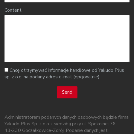
Content
Chcę otrzymywać informacje handlowe od Yakudo Plus
sp. z o.o. na podany adres e-mail (opcjonalnie)
Send
Administratorem podanych danych osobowych będzie firma
Yakudo Plus Sp. z o.o z siedzibą przy ul. Spokojnej 76,
43‑230 Goczałkowice-Zdrój. Podanie danych jest